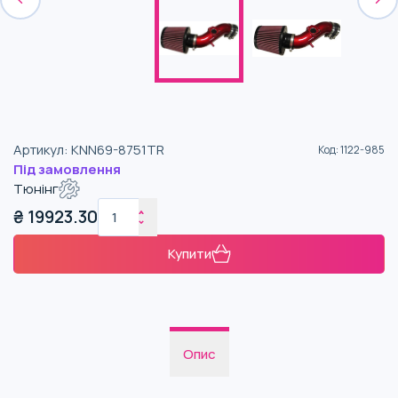
Артикул
:
KNN69-8751TR
Код
:
1122-985
Під замовлення
Тюнінг
₴
19923.30
Купити
Опис