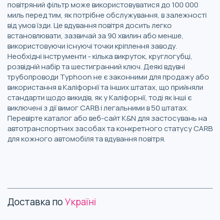
повітряний фільтр може використовуватися до 100 000
миль перед тим, як потрібне обслужування, в залежності
від умов їзди. Це вдування повітря досить легко
встановлювати, зазвичай за 90 хвилин або менше,
використовуючи існуючі точки кріплення заводу.
Необхідні інструменти - кілька викруток, круглогубці,
розвідній набір та шестигранний ключ. Деякі вдувні
трубопроводи Typhoon не є законними для продажу або
використання в Каліфорнії та інших штатах, що прийняли
стандарти щодо викидів, як у Каліфорнії, тоді як інші є
виключені з дії вимог CARB і легальними в 50 штатах.
Перевірте каталог або веб-сайт K&N для застосувань на
автотранспортних засобах та конкретного статусу CARB
для кожного автомобіля та вдування повітря.
Доставка по
Україні