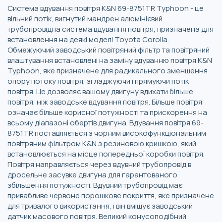
Система вдування повітря K&N 69-8751TR Typhoon - це
вільний потік, вигнутий мандрен алюмінієвий
трубопровідна система вдування повітря, призначена для
встановлення на деякі моделі Toyota Corolla.
Обмежуючий заводський повітряний фільтр та повітряний
влаштування встановлені на заміну вдуванню повітря K&N
Typhoon, яке призначене для радикального зменшення
опору потоку повітря, згладжуючи і прямуючи потік
повітря. Це дозволяє вашому двигуну вдихати більше
повітря, ніж заводське вдування повітря. Більше повітря
означає більше корисної потужності та прискорення на
всьому діапазоні обертів двигуна. Вдування повітря 69-
8751TR поставляється з чорним високофункціональним
повітряним фільтром K&N з резиновою кришкою, який
встановлюється на місце попередньої коробки повітря.
Повітря направляється через вдувний трубопровід в
дросельне засувке двигуна для гарантованого
збільшення потужності. Вдувний трубопровід має
привабливе червоне порошкове покриття, яке призначене
для тривалого використання, і він вміщує заводський
датчик масового повітря. Великий конусоподібний