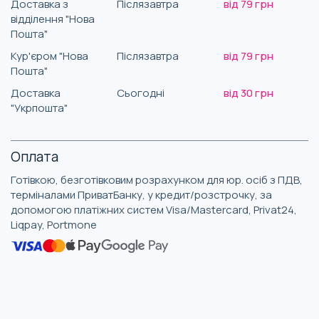
Доставка з
Післязавтра
від 79 грн
відділення "Нова
Пошта"
Кур'єром "Нова
Післязавтра
від 79 грн
Пошта"
Доставка
Сьогодні
від 30 грн
"Укрпошта"
Оплата
Готівкою, безготівковим розрахунком для юр. осіб з ПДВ,
терміналами ПриватБанку, у кредит/розстрочку, за
допомогою платіжних систем Visa/Mastercard, Privat24,
Liqpay, Portmone