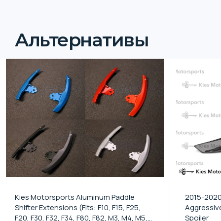
Альтернативы
Kies Motorsports Aluminum Paddle
2015-2020
Shifter Extensions (Fits: F10, F15, F25,
Aggressive
F20, F30, F32, F34, F80, F82, M3, M4, M5,
Spoiler