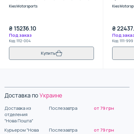
M6) - Royal Blue
Kies Motorsports
Kies Motorsp
₴
15236.10
₴
22437
Под заказ
Под зака
Код
:
1112-004
Код
:
1111-999
Купить
Доставка по
Украине
Доставка из
Послезавтра
от 79 грн
отделения
"Нова Пошта"
Курьером "Нова
Послезавтра
от 79 грн