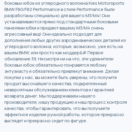
боковых юбок из углеродного волокна Kies Motorsports
BMW F80/F82 Performance в стиле Performance были
разработаны специально для вашего M3/M4! Они
устанавливаются прямо под стандартными боковыми
панелями юбки и придают вашему M3/M4 очень
агрессивный вид! Они идеально подходят для
дополнения любых других аэродинамических деталей из
углеродного волокна, которые, возможно, уже есть на
вашем BMW, или просто как моддер&# Первое
обновление 39. Несмотря ни на что, эти удлинители
боковых юбок обязательно понравятся любому
энтузиасту и обязательно привлекут внимание. Делая
покупки у нас, вы можете быть уверены, что получите
продукт высочайшего качества, подкрепленный
невероятным обслуживанием клиентов и гарантией
возврата денег. Мы поддерживаем нашего
производителя, нашу продукцию и наш процесс контроля
качества, чтобы гарантировать, что вы получаете
эффектное изделие ручной работы, которое прекрасно
выглядит и прекрасно сидит по фигуре.