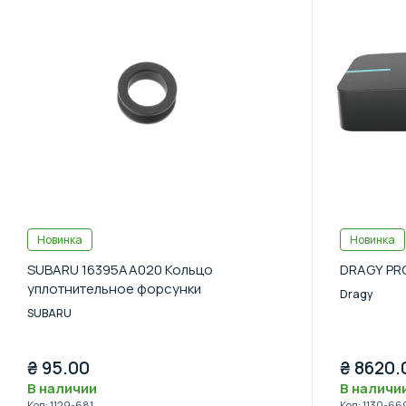
Новинка
Новинка
SUBARU 16395AA020 Кольцо
DRAGY PR
уплотнительное форсунки
Dragy
SUBARU
₴
95.00
₴
8620.
В наличии
В наличи
Код
:
1129-681
Код
:
1130-66