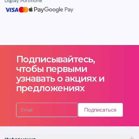
Liqpay, Portmone
Подписывайтесь,
чтобы первыми
узнавать о акциях и
предложениях
Подписаться