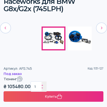
Raceworks для BMW
G8x/G2x (745LPH)
Артикул
:
AFS.745
Код
:
1131-127
Под заказ
Тюнинг
₴
105480.00
Купить