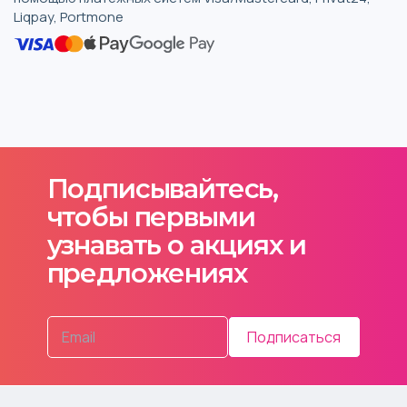
Liqpay, Portmone
Подписывайтесь,
чтобы первыми
узнавать о акциях и
предложениях
Подписаться