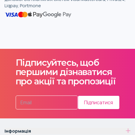
Liqpay, Portmone
Підписуйтесь, щоб
першими дізнаватися
про акції та пропозиції
Підписатися
Інформація