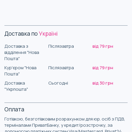
Доставка по
Україні
Доставка з
Післязавтра
від 79 грн
відділення "Нова
Пошта"
Кур'єром "Нова
Післязавтра
від 79 грн
Пошта"
Доставка
Сьогодні
від 30 грн
"Укрпошта"
Оплата
Готівкою, безготівковим розрахунком для юр. осіб з ПДВ,
терміналами ПриватБанку, у кредит/розстрочку, за
допомогою платіжних систем Visa/Mastercard, Privat24,