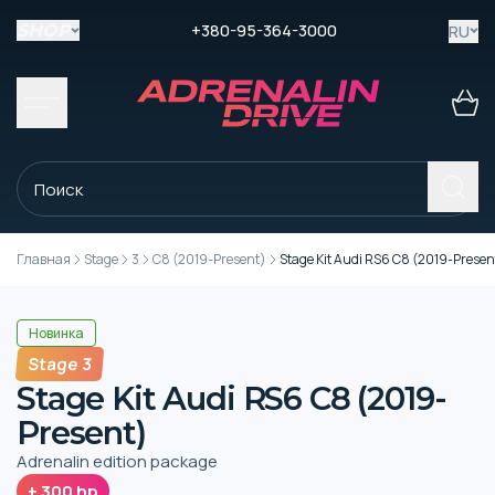
+380-95-364-3000
RU
SHOP
Главная
Stage
3
C8 (2019-Present)
Stage Kit Audi RS6 C8 (2019-Presen
Новинка
Stage 3
Stage Kit Audi RS6 C8 (2019-
Present)
Adrenalin edition package
+
300
hp