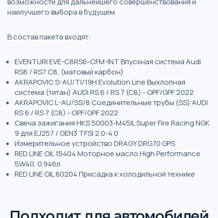
возможности для дальнейшего совершенствования и
наилучшего выбора в будущем.
В состав пакета входят:
EVENTURI EVE-C8RS6-CFM-INT Впускная система Audi
RS6 / RS7 C8, (матовый карбон)
AKRAPOVIC S-AU/TI/19H Evolution Line Выхлопная
система (титан) AUDI RS 6 / RS 7 (C8) - OPF/GPF 2022
AKRAPOVIC L-AU/SS/8 Соединительные трубы (SS) AUDI
RS 6 / RS 7 (C8) - OPF/GPF 2022
Свеча зажигания HKS 50003-M45IL Super Fire Racing NGK
9 для EJ257 / GEN3 TFSI 2.0-4.0
Измерительное устройство DRAGY DRG70 GPS
RED LINE OIL 15404 Моторное масло High Performance
5W40, 0.946л
RED LINE OIL 80204 Присадка к холодильной технике
Подходит для автомобилей