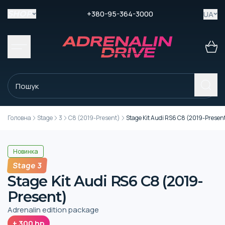
+380-95-364-3000
UA
SHOP
Головна
Stage
3
C8 (2019-Present)
Stage Kit Audi RS6 C8 (2019-Presen
Новинка
Stage 3
Stage Kit Audi RS6 C8 (2019-
Present)
Adrenalin edition package
+
300
hp