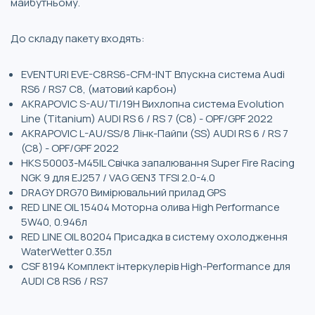
майбутньому.
До складу пакету входять:
EVENTURI EVE-C8RS6-CFM-INT Впускна система Audi
RS6 / RS7 C8, (матовий карбон)
AKRAPOVIC S-AU/TI/19H Вихлопна система Evolution
Line (Titanium) AUDI RS 6 / RS 7 (C8) - OPF/GPF 2022
AKRAPOVIC L-AU/SS/8 Лінк-Пайпи (SS) AUDI RS 6 / RS 7
(C8) - OPF/GPF 2022
HKS 50003-M45IL Свічка запалювання Super Fire Racing
NGK 9 для EJ257 / VAG GEN3 TFSI 2.0-4.0
DRAGY DRG70 Вимірювальний прилад GPS
RED LINE OIL 15404 Моторна олива High Performance
5W40, 0.946л
RED LINE OIL 80204 Присадка в систему охолодження
WaterWetter 0.35л
СSF 8194 Комплект інтеркулерів High-Performance для
AUDI C8 RS6 / RS7