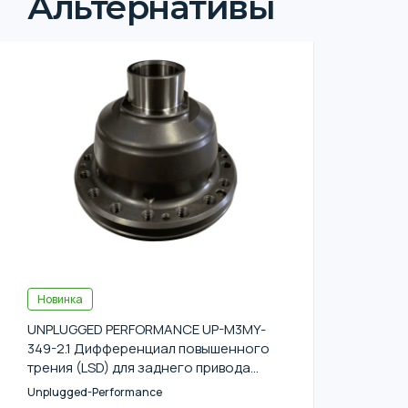
Альтернативы
Новинка
UNPLUGGED PERFORMANCE UP-M3MY-
349-2.1 Дифференциал повышенного
трения (LSD) для заднего привода
TESLA Model 3 / Model Y (Dual-Motor
Unplugged-Performance
and Performance Only)