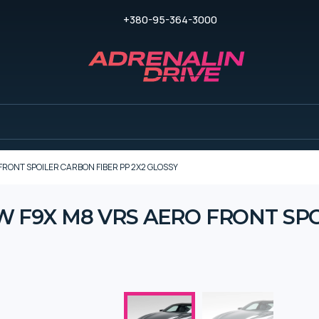
+380-95-364-3000
FRONT SPOILER CARBON FIBER PP 2X2 GLOSSY
MW F9X M8 VRS AERO FRONT SP