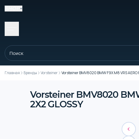
SHOP
Главная
Бренды
Vorsteiner
Vorsteiner BMV8020 BMW F9X M8 VRS AERO 
Vorsteiner BMV8020 B
2X2 GLOSSY