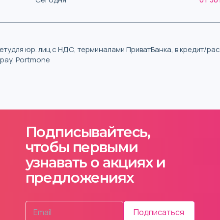
тудля юр. лиц с НДС, терминалами ПриватБанка, в кредит/р
iqpay, Portmone
Подписывайтесь,
чтобы первыми
узнавать о акциях и
предложениях
Подписаться