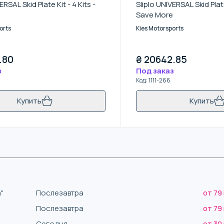
ERSAL Skid Plate Kit - 4 Kits -
Sliplo UNIVERSAL Skid Plate 
Save More
orts
Kies Motorsports
.80
₴
20642.85
з
Под заказ
Код
:
1111-266
Купить
Купить
"
Послезавтра
от 79
Послезавтра
от 79
Сегодня
от 30