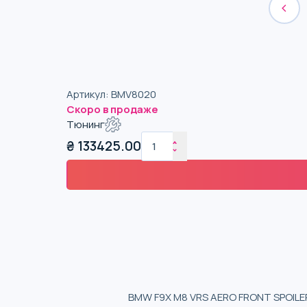
Артикул
:
BMV8020
Скоро в продаже
Тюнинг
₴
133425.00
BMW F9X M8 VRS AERO FRONT SPOILE