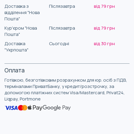
Доставка з
Післязавтра
від 79 грн
відділення "Нова
Пошта"
Кур'єром "Нова
Післязавтра
від 79 грн
Пошта"
Доставка
Сьогодні
від 30 грн
"Укрпошта"
Оплата
Готівкою, безготівковим розрахунком для юр. осіб з ПДВ,
терміналами ПриватБанку, у кредит/розстрочку, за
допомогою платіжних систем Visa/Mastercard, Privat24,
Liqpay, Portmone