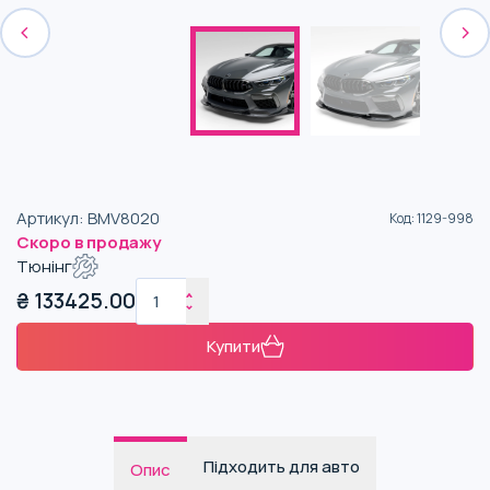
Артикул
:
BMV8020
Код
:
1129-998
Скоро в продажу
Тюнінг
₴
133425.00
Купити
Підходить для авто
Опис