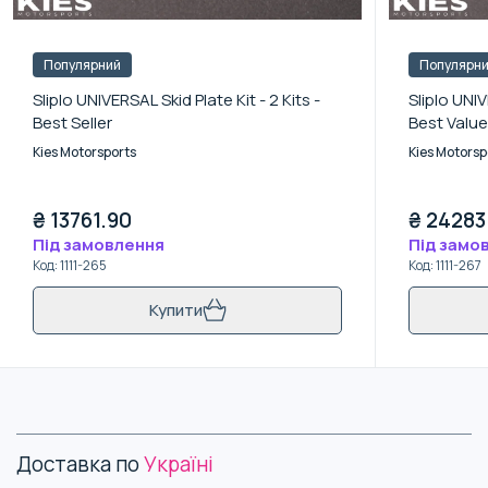
Популярний
Популярн
Sliplo UNIVERSAL Skid Plate Kit - 2 Kits -
Sliplo UNIV
Best Seller
Best Value
Kies Motorsports
Kies Motorsp
₴
13761.90
₴
24283
Під замовлення
Під замо
Код
:
1111-265
Код
:
1111-267
Купити
Доставка по
Україні