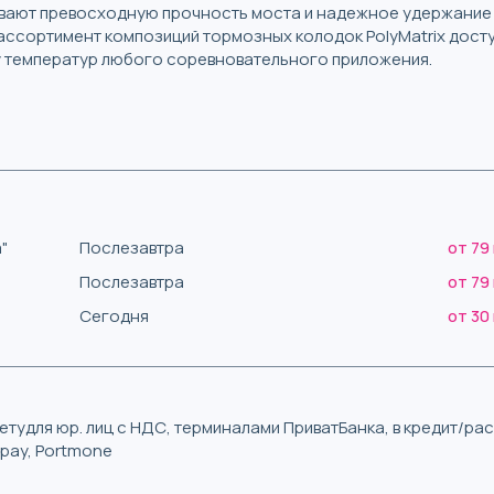
ивают превосходную прочность моста и надежное удержание
й ассортимент композиций тормозных колодок PolyMatrix дост
у температур любого соревновательного приложения.
"
Послезавтра
от 79
Послезавтра
от 79
Сегодня
от 30
тудля юр. лиц с НДС, терминалами ПриватБанка, в кредит/р
iqpay, Portmone