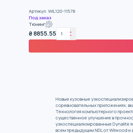
Артикул
:
WIL120-11578
Под заказ
Тюнинг
₴
8855.55
Новые кузовные узкоспециализирова
соревновательных приложениях, вк
Технология компьютерного проекти
существенное улучшение в прочнос
узкоспециализированные Dynalite 
всем предыдущим NDL от Wilwood и