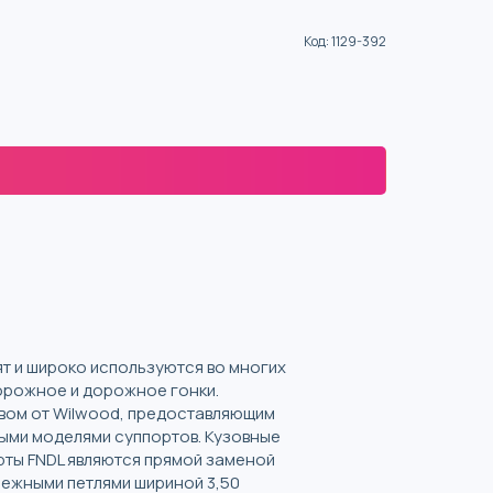
Код
:
1129-392
ят и широко используются во многих
орожное и дорожное гонки.
вом от Wilwood, предоставляющим
ыми моделями суппортов. Кузовные
рты FNDL являются прямой заменой
пежными петлями шириной 3,50