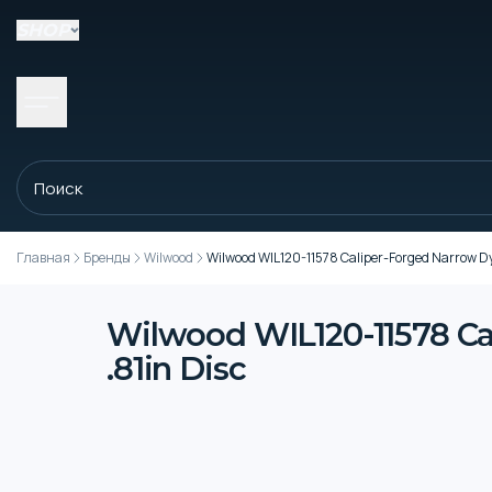
SHOP
Главная
Бренды
Wilwood
Wilwood WIL120-11578 Caliper-Forged Narrow Dyna
Wilwood WIL120-11578 Cal
.81in Disc