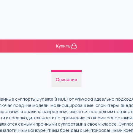
Купить
Описание
нные суппорты Dynalite (FNDL) от Wilwood идеально подход
лючая поздние модели, модифицированные, спринтеры, внед
рования и анализа напряжения является последним новшест
ти и производительности по сравнению со всеми сопоставим
являются самыми прочными суппортами в своем классе. Суппо
 аналогичным конкурентным брендам с центрированными кре