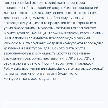
включаючи пізні моделі, модифікації, спринтери,
позашляховий та шосейний спорт. Комп'ютеризований
дизайн і технологія аналізу напруженості, є останнім
досягненням від Wilwood, забезпечуючи значні
покращення у міцності та продуктивності порівняно з
усіма аналогічними моделями зажимів. Forged Narrow
Mount Dynalite - найміцніші зажими в своєму класі. Зажими
FNDL є прямим замінником всіх попередніх зажимів
Wilwood NDL та подібних моделей конкурентних брендів з
кріпленням з виступом 3,50". Всього п'ять болтів
забезпечують високу міцність мосту та позитивне
утримання тормозних накладок типу 7816 або 7216 з
верхньою загрузкою. Повний асортимент накладок
PolyMatrix доступний для відповідності вимогам до реакції
гальм та термічного діапазону будь-якого
конкурентного застосування.