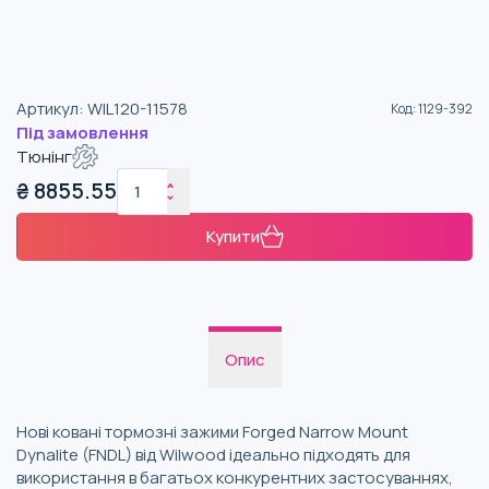
Артикул
:
WIL120-11578
Код
:
1129-392
Під замовлення
Тюнінг
₴
8855.55
Купити
Опис
Нові ковані тормозні зажими Forged Narrow Mount
Dynalite (FNDL) від Wilwood ідеально підходять для
використання в багатьох конкурентних застосуваннях,