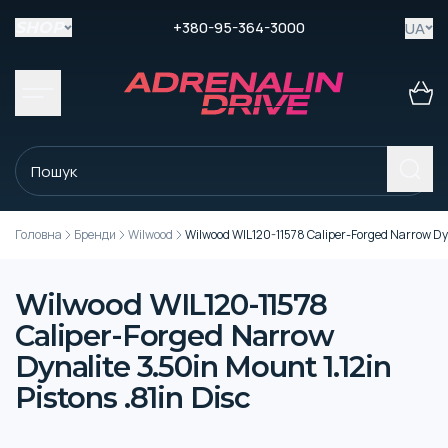
+380-95-364-3000
UA
SHOP
Головна
Бренди
Wilwood
Wilwood WIL120-11578 Caliper-Forged Narrow Dyna
Wilwood WIL120-11578
Caliper-Forged Narrow
Dynalite 3.50in Mount 1.12in
Pistons .81in Disc