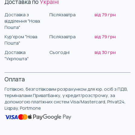
Доставка по
Україні
Доставка з
Післязавтра
від 79 грн
відділення "Нова
Пошта"
Кур'єром "Нова
Післязавтра
від 79 грн
Пошта"
Доставка
Сьогодні
від 30 грн
"Укрпошта"
Оплата
Готівкою, безготівковим розрахунком для юр. осіб з ПДВ,
терміналами ПриватБанку, у кредит/розстрочку, за
допомогою платіжних систем Visa/Mastercard, Privat24,
Liqpay, Portmone