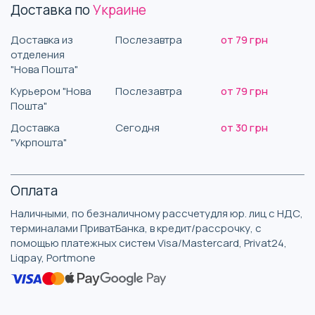
Доставка по
Украине
Доставка из
Послезавтра
от 79 грн
отделения
"Нова Пошта"
Курьером "Нова
Послезавтра
от 79 грн
Пошта"
Доставка
Сегодня
от 30 грн
"Укрпошта"
Оплата
Наличными, по безналичному рассчетудля юр. лиц с НДС,
терминалами ПриватБанка, в кредит/рассрочку, с
помощью платежных систем Visa/Mastercard, Privat24,
Liqpay, Portmone