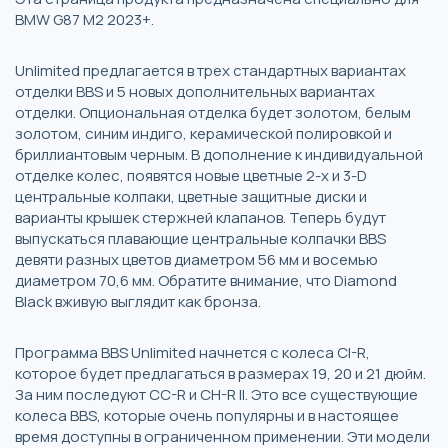
BMW G87 M2 2023+.
Unlimited предлагается в трех стандартных вариантах
отделки BBS и 5 новых дополнительных вариантах
отделки. Опциональная отделка будет золотом, белым
золотом, синим индиго, керамической полировкой и
бриллиантовым черным. В дополнение к индивидуальной
отделке колес, появятся новые цветные 2-х и 3-D
центральные колпаки, цветные защитные диски и
варианты крышек стержней клапанов. Теперь будут
выпускаться плавающие центральные колпачки BBS
девяти разных цветов диаметром 56 мм и восемью
диаметром 70,6 мм. Обратите внимание, что Diamond
Black вживую выглядит как бронза.
Программа BBS Unlimited начнется с колеса CI-R,
которое будет предлагаться в размерах 19, 20 и 21 дюйм.
За ним последуют CC-R и CH-R II. Это все существующие
колеса BBS, которые очень популярны и в настоящее
время доступны в ограниченном применении. Эти модели