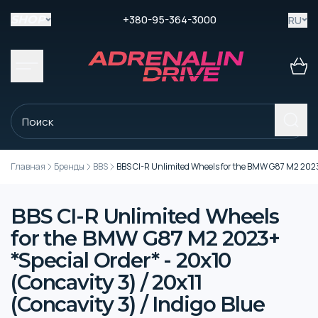
+380-95-364-3000
RU
SHOP
Главная
Бренды
BBS
BBS CI-R Unlimited Wheels for the BMW G87 M2 2023+ 
BBS CI-R Unlimited Wheels
for the BMW G87 M2 2023+
*Special Order* - 20x10
(Concavity 3) / 20x11
(Concavity 3) / Indigo Blue