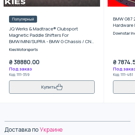
BMW G87 2
Популярный
Hardware K
JQ Werks & Madtrace® Clubsport
Downstar In
Magnetic Paddle Shifters For
BMW/MINI/SUPRA - BMW G Chassis / CNC
Machined Hard Anodized Billet Aluminum
Kies Motorsports
Paddles (+$30)
₴
38880.00
₴
7874.
Под заказ
Под зака
Код
:
1111-359
Код
:
1111-481
Купить
Доставка по
Украине