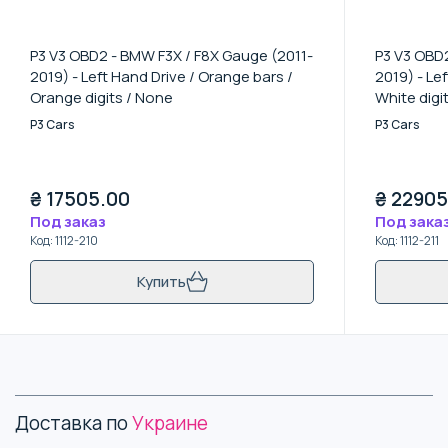
P3 V3 OBD2 - BMW F3X / F8X Gauge (2011-
P3 V3 OBD2
2019) - Left Hand Drive / Orange bars /
2019) - Le
Orange digits / None
White digi
P3 Cars
P3 Cars
₴
17505.00
₴
22905
Под заказ
Под зака
Код
:
1112-210
Код
:
1112-211
Купить
Доставка по
Украине