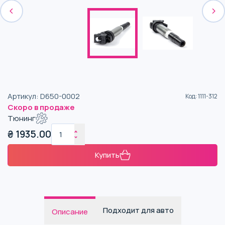
Артикул
:
D650-0002
Код
:
1111-312
Скоро в продаже
Тюнинг
₴
1935.00
Купить
Подходит для авто
Описание