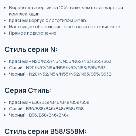
Выработка энергии на 10% выше, чем в стандартной
комплектации.
Красный корпус с логотипом Dinan.
Настоящее обновление, а не только эстетическое.
Прямое подключение.
Стиль серии N:
Красный - N20/N52/N54/N55/N62/N63/S55/S63
Синий - N20/N52/N54/N55/N62/N63/S55/S63
Черный - N20/N52/N54/N55/N62/N63/S55/S63B
Серия Стиль:
Красный - B36/B38/B46/B48/B58/S58
Синий - B36/B38/B46/B48/B58/S58
Черный - B36/B38/B46/B48/
Стиль серии B58/S58M: