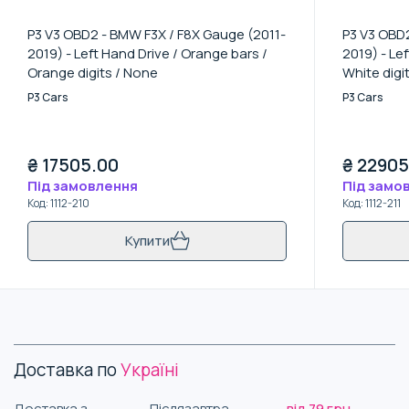
P3 V3 OBD2 - BMW F3X / F8X Gauge (2011-
P3 V3 OBD2
2019) - Left Hand Drive / Orange bars /
2019) - Le
Orange digits / None
White digi
P3 Cars
P3 Cars
₴
17505.00
₴
22905
Під замовлення
Під замо
Код
:
1112-210
Код
:
1112-211
Купити
Доставка по
Україні
Доставка з
Післязавтра
від 79 грн