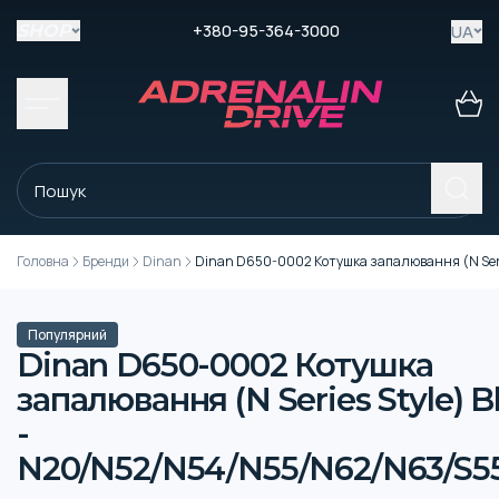
+380-95-364-3000
UA
SHOP
Головна
Бренди
Dinan
Dinan D650-0002 Котушка запалювання (N Seri
Популярний
Dinan D650-0002 Котушка
запалювання (N Series Style) B
-
N20/N52/N54/N55/N62/N63/S5