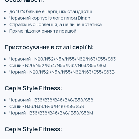
до 10% більше енергії, ніж стандартні
Червоний корпус із логотипом Dinan
Справжнє оновлення, а не лише естетика
Пряме підключення та працюй
Пристосування в стилі серії N:
Червоний - N20/N52/N54/N55/N62/N63/S55/S63
Синій - N20/N52/N54/N55/N62/N63/S55/S63
Чорний - N20/N52 /N54/N55/N62/N63/S55/S63B
Серія Style Fitness:
Червоний - B36/B38/B46/B48/B58/S58
Синій - B36/B38/B46/B48/B58/S58
Чорний - B36/B38/B46/B48/ B58/S58M
Серія Style Fitness: