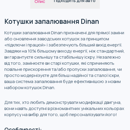
Підходить для авто
Опис
Котушки запалювання Dinan
Котушки запалювання Dinan призначені для прямої заміни
або оновлення заводських котушок за принципом
«підключи і працюй» і забезпечують більший вихід енергії.
Завдяки на 10% більшому виходу енергії, ніж стандартний,
ви гарантуєте сильнішу та стабільнішу іскру. Незалежно
від того, замінюєте ви старі котушки, які спричиняють
повільне прискорення та/або пропуски запалювання, чи
просто модернізуєте для більш надійної та сталої іскри,
ваша система запалювання буде ефективнішою з новим
набором котушок Dinan.
Для тих, хто любить демонструвати модифікації двигуна,
вони навіть доступні в різноманітних унікальних кольорах
корпусу на вибір для того, щоб персоналізувати його!
Особливості: