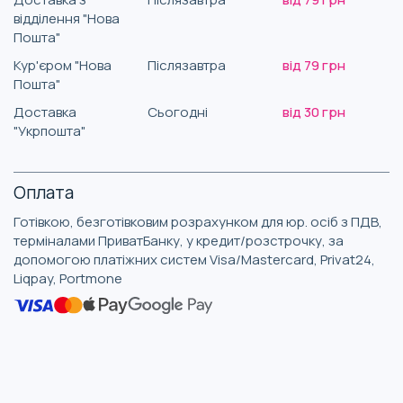
відділення "Нова
Пошта"
Кур'єром "Нова
Післязавтра
від 79 грн
Пошта"
Доставка
Сьогодні
від 30 грн
"Укрпошта"
Оплата
Готівкою, безготівковим розрахунком для юр. осіб з ПДВ,
терміналами ПриватБанку, у кредит/розстрочку, за
допомогою платіжних систем Visa/Mastercard, Privat24,
Liqpay, Portmone