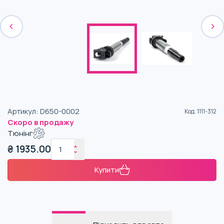
Артикул
:
D650-0002
Код
:
1111-312
Скоро в продажу
Тюнінг
₴
1935.00
Купити