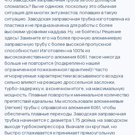
сломалась? Вы не одиноки, поскольку это обычная
ситуация для многих энтузиастов, попавших в такую ​​
ситуацию. Заводская заправочная трубка изготовлена ​​из
пластика и не предназначена для работы с более
высокими уровнями наддува. Ну, не бойтесь! Решение
здесь! Замените его на более прочную алюминиевую
заправочную трубу с более высокой пропускной
способностью! Изготовлен на 100% из
высококачественного алюминия 6061, такое никогда
больше не повторится (подкреплено нашей
ограниченной пожизненной гарантией)! Часто
игнорируемые характеристики всасываемого воздуха
сильно влияют на реакцию дроссельной заслонки,
турбо-задержку и, в конечном итоге, на максимальную
мощность. Плавные повороты и минимальное количество
препятствий идеальны. Мы использовали алюминиевые
(легкие) трубы с оправкой из алюминия 6061, чтобы
обеспечить плавные переходы. Заводская заправочная
трубка начинается с диаметра 1,75 дюйма. на заводском
выходе турбокомпрессора. Вначале он круглый, но
быстро сглаживается и принимает прямоугольную