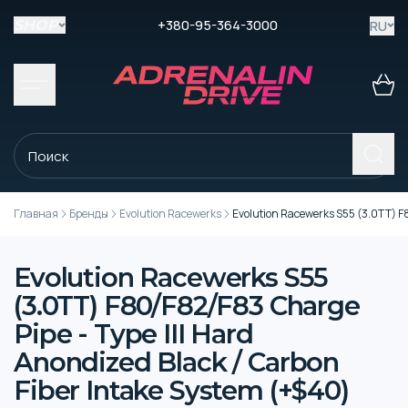
+380-95-364-3000
RU
SHOP
Главная
Бренды
Evolution Racewerks
Evolution Racewerks S55 (3.0TT) F8
Evolution Racewerks S55
(3.0TT) F80/F82/F83 Charge
Pipe - Type III Hard
Anondized Black / Carbon
Fiber Intake System (+$40)