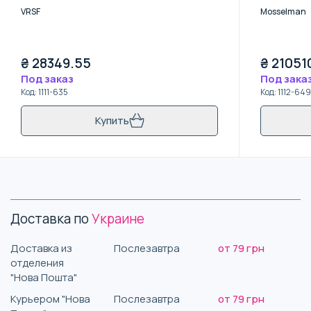
MSL turbo
VRSF
Mosselman
₴
28349.55
₴
21051
Под заказ
Под зака
Код
:
1111-635
Код
:
1112-649
Купить
Доставка по
Украине
Доставка из
Послезавтра
от 79 грн
отделения
"Нова Пошта"
Курьером "Нова
Послезавтра
от 79 грн