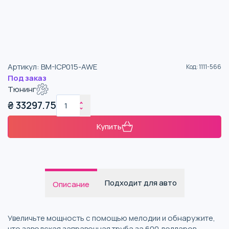
Артикул
:
BM-ICP015-AWE
Код
:
1111-566
Под заказ
Тюнинг
₴
33297.75
Купить
Подходит для авто
Описание
Увеличьте мощность с помощью мелодии и обнаружите,
что заводская заправочная труба за 600 долларов