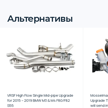
Альтернативы
VRSF High Flow Single Mid-pipe Upgrade
Mosselman
for 2015 – 2019 BMW M3 & M4 F80/F82
Upgrade T
S55
will send i