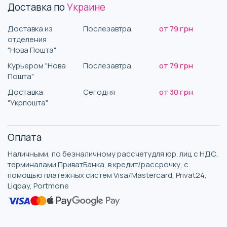
Доставка по
Украине
Доставка из
Послезавтра
от 79 грн
отделения
"Нова Пошта"
Курьером "Нова
Послезавтра
от 79 грн
Пошта"
Доставка
Сегодня
от 30 грн
"Укрпошта"
Оплата
Наличными, по безналичному рассчетудля юр. лиц с НДС,
терминалами ПриватБанка, в кредит/рассрочку, с
помощью платежных систем Visa/Mastercard, Privat24,
Liqpay, Portmone