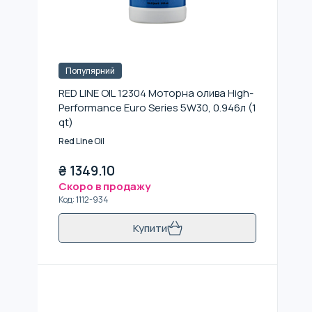
Популярний
RED LINE OIL 12304 Моторна олива High-
Performance Euro Series 5W30, 0.946л (1
qt)
Red Line Oil
₴
1349.10
Скоро в продажу
Код
:
1112-934
Купити