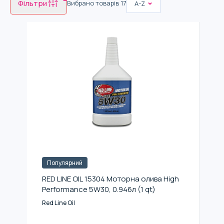
Фільтри
Вибрано товарів
17
A-Z
Популярний
RED LINE OIL 15304 Моторна олива High
Performance 5W30, 0.946л (1 qt)
Red Line Oil