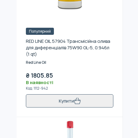
Популярний
RED LINE OIL 57904 Трансмісійна олива
для диференціалів 75W90 GL-5, 0.946л
(1 qt)
Red Line Oil
₴
1805.85
В наявності
Код
:
1112-942
Купити