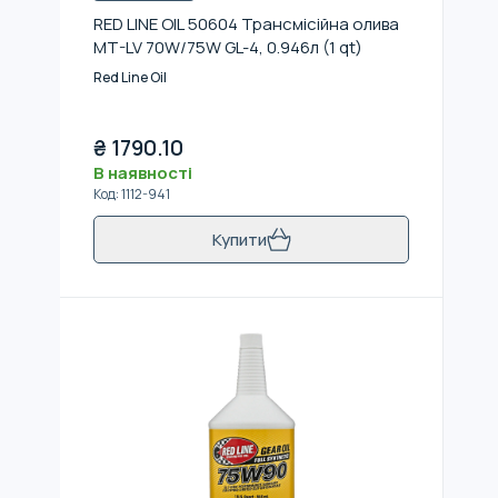
RED LINE OIL 50604 Трансмісійна олива
MT-LV 70W/75W GL-4, 0.946л (1 qt)
Red Line Oil
₴
1790.10
В наявності
Код
:
1112-941
Купити