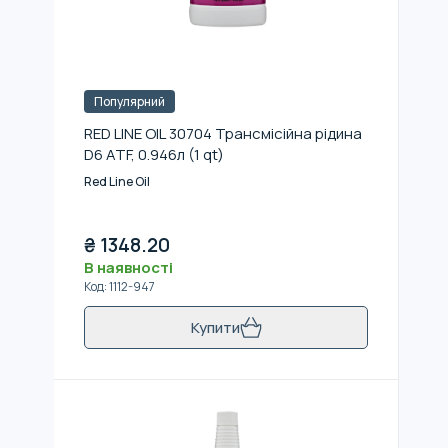
Популярний
RED LINE OIL 30704 Трансмісійна рідина
D6 ATF, 0.946л (1 qt)
Red Line Oil
₴
1348.20
В наявності
Код
:
1112-947
Купити