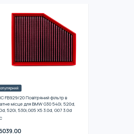
опулярний
C FB929/20 Повітряний фільтр в
атне місце для BMW G30 540i, 520d,
0d, 520i, 530i,G05 X5 3.0d, G07 3.0d
C
6039.00