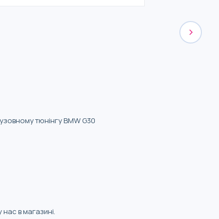
в кузовному тюнінгу BMW G30
 нас в магазині.