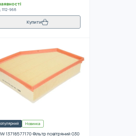
наявності
д
:
1112-968
Купити
опулярний
Новинка
W 13718577170 Фільтр повітряний G30