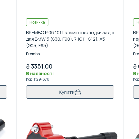
Новинка
Н
BREMBO P 06 101 Гальмівні колодки задні
BR
для BMW 5 (G30, F90), 7 (G11, G12), X5
пе
(G05, F95)
(G
17
Brembo
Br
₴
3351.00
₴
В наявності
В 
Код
:
1129-676
Ко
Купити