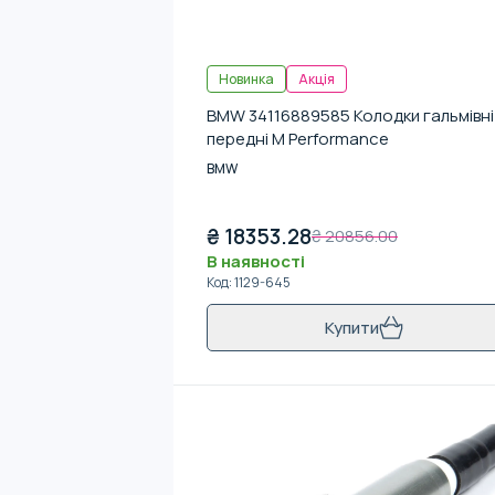
Новинка
Акція
BMW 34116889585 Колодки гальмівні
передні M Performance
BMW
₴
18353.28
₴
20856.00
В наявності
Код
:
1129-645
Купити