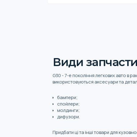
Види запчасти
G30 - 7-е покоління легкових авто в р
використовуються аксесуари та деталі 
бампери;
спойлери;
молдинги;
дифузори.
Придбати ці та інші товари для кузовн