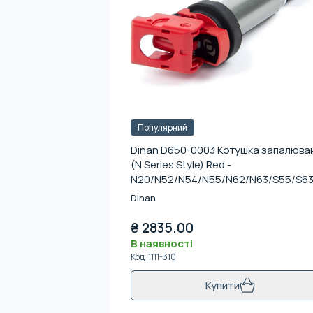
Популярний
Dinan D650-0003 Котушка запалюва
(N Series Style) Red -
N20/N52/N54/N55/N62/N63/S55/S6
Dinan
₴
2835.00
В наявності
Код
:
1111-310
Купити