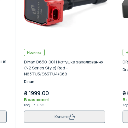
Новинка
Н
ння
Dinan D650-0011 Котушка запалювання
DR
(N2 Series Style) Red -
Dr
3
N63TU3/S63TU4/S68
Dinan
₴
1999.00
₴
В наявності
В 
Код
:
1130-125
Ко
Купити