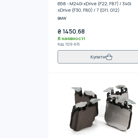
B58 - M240i xDrive (F22, F87) / 340i
xDrive (F30, F80) / 7 (G11, G12)
BMW
₴
1450.68
В наявності
Код
:
1129-615
Купити