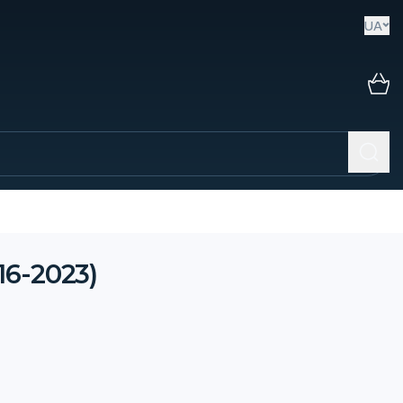
UA
6-2023)