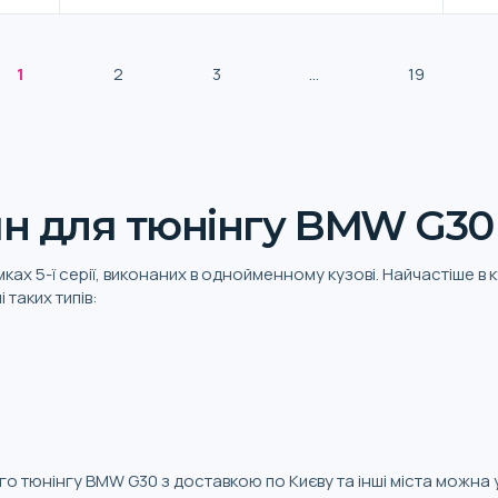
1
2
3
...
19
н для тюнінгу BMW G30
амках 5-ї серії, виконаних в однойменному кузові. Найчастіше 
таких типів:
ого тюнінгу BMW G30 з доставкою по Києву та інші міста можна у