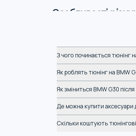
Особливості різни
Запчастини для
тюнінгу БМВ 5
у кузові
сумісні з авто, без проблем підходять 
Які найпопуляр
З чого починається тюнінг 
BMW G30
Як роблять тюнінг на BMW G
Водії з України для кузовного тюнінгу
Як зміниться BMW G30 після
Тип деталі
Де можна купити аксесуари 
Спойлер для багажника
Кастомний бампер
Скільки коштують тюнінгові
Бамперний дифузор