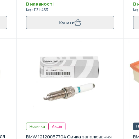
В наявності
В 
Код
:
1131-453
Ко
Купити
П
Новинка
Акція
для
BMW 12120057704 Свічка запалювання
BM