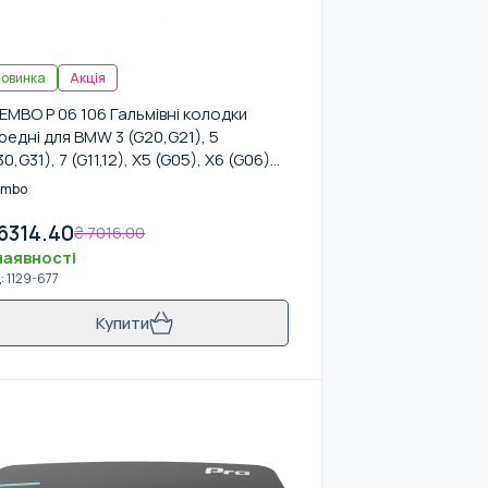
овинка
Акція
EMBO P 06 106 Гальмівні колодки
редні для BMW 3 (G20,G21), 5
30,G31), 7 (G11,12), X5 (G05), X6 (G06)
-
embo
6314.40
₴
7016.00
наявності
д
:
1129-677
Купити