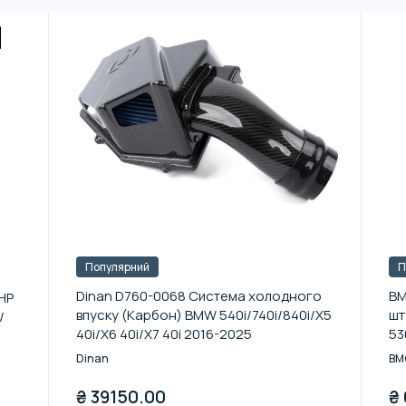
Популярний
П
Dinan D760-0068 Система холодного
BM
HP
впуску (Карбон) BMW 540i/740i/840i/X5
шт
/
40i/X6 40i/X7 40i 2016-2025
53
Dinan
BM
₴
39150.00
₴