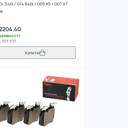
0i, 540i / G14 840i / G05 X5 / G07 X7
W
2204.40
наявності
д
:
1129-633
Купити