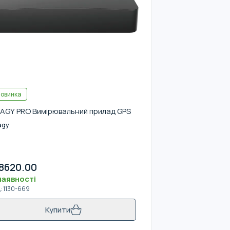
овинка
AGY PRO Вимірювальний прилад GPS
agy
8620.00
наявності
д
:
1130-669
Купити