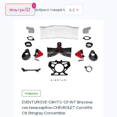
1
Фільтри
Вибрано товарів
4
A-Z
Новинка
EVENTURI EVE-C8HTC-CF-INT Впускна
система карбон CHEVROLET Corvette
C8 Stingray Convertible