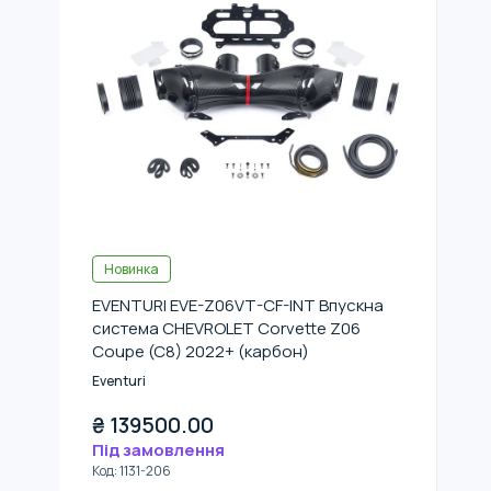
Новинка
EVENTURI EVE-Z06VT-CF-INT Впускна
система CHEVROLET Corvette Z06
Coupe (C8) 2022+ (карбон)
Eventuri
₴
139500.00
Під замовлення
Код
:
1131-206