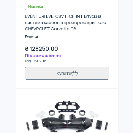
Новинка
EVENTURI EVE-C8VT-CF-INT Впускна
система карбон з прозорою кришкою
CHEVROLET Corvette C8
Eventuri
₴
128250.00
Під замовлення
Код
:
1131-208
Купити