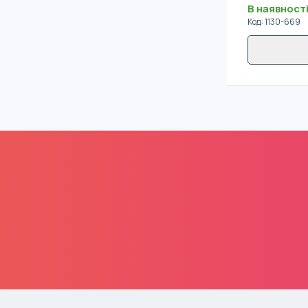
В наявност
Код
:
1130-669