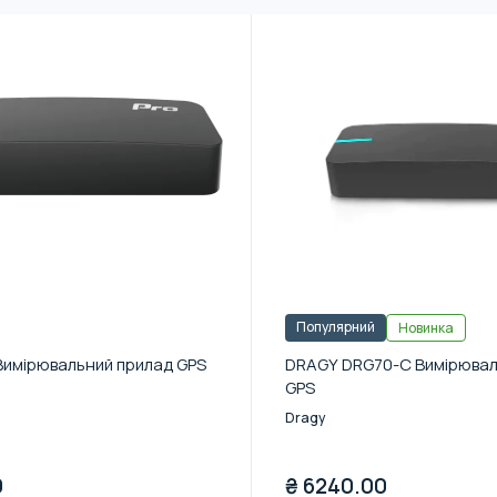
Популярний
Новинка
Вимірювальний прилад GPS
DRAGY DRG70-C Вимірювал
GPS
Dragy
0
₴
6240.00