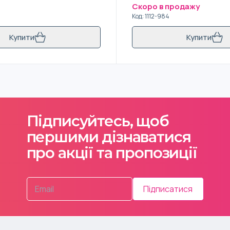
і
Скоро в продажу
Код
:
1112-984
Купити
Купити
Підписуйтесь, щоб
першими дізнаватися
про акції та пропозиції
Підписатися