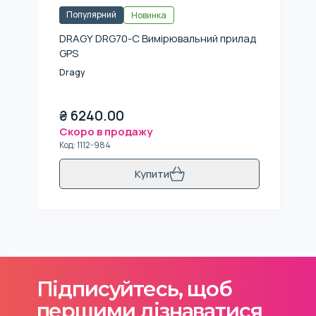
Популярний
Новинка
DRAGY DRG70-C Вимірювальний прилад
GPS
Dragy
₴
6240.00
Скоро в продажу
Код
:
1112-984
Купити
Підписуйтесь, щоб
першими дізнаватися