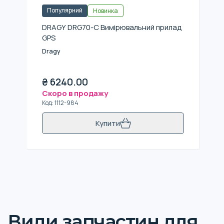
Популярний
Новинка
DRAGY DRG70-C Вимірювальний прилад
GPS
Dragy
₴
6240.00
Скоро в продажу
Код
:
1112-984
Купити
Види запчастин для