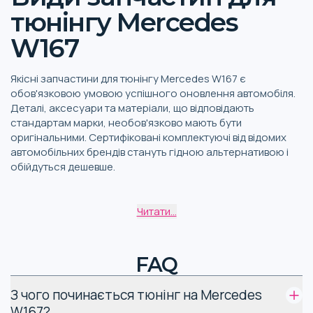
тюнінгу Mercedes
W167
Якісні запчастини для тюнінгу Mercedes W167 є
обов'язковою умовою успішного оновлення автомобіля.
Деталі, аксесуари та матеріали, що відповідають
стандартам марки, необов'язково мають бути
оригінальними. Сертифіковані комплектуючі від відомих
автомобільних брендів стануть гідною альтернативою і
обійдуться дешевше.
Особливості різних видів
Читати...
тюнінгу Mercedes W167
Модель W167 випускається з 2018 року (2021-го був
FAQ
рестайлінг). Цей компактний кросовер SUV відноситься
до другого покоління серії Mercedes GLE-класу. Тюнінг
З чого починається тюнінг на Mercedes
Mercedes W167 може торкатися:
W167?