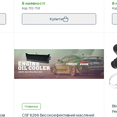
В наявності
В 
Код
:
1112-758
Ко
Купити
BM
Новинка
Pe
ові
CSF 8266 Високоефективний масляний