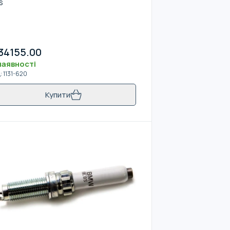
S
34155.00
наявності
д
:
1131-620
Купити