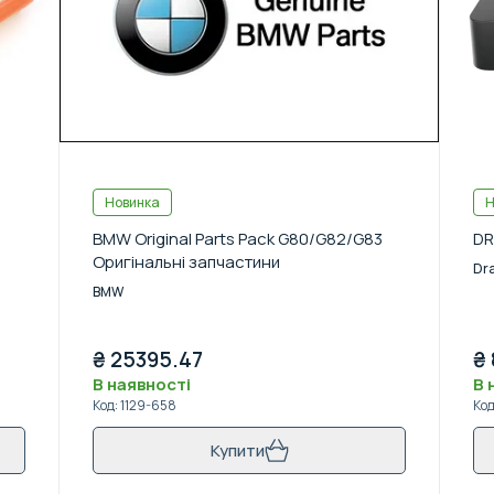
Новинка
Н
BMW Original Parts Pack G80/G82/G83
DR
Оригінальні запчастини
Dr
BMW
₴
25395.47
₴
В наявності
В 
Код
:
1129-658
Ко
Купити