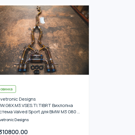
овинка
lvetronic Designs
W.G8X.M3.VSES.TI.TIBRT Вихлопна
стема Valved Sport для BMW M3 G80 /
 G82 (GRADE 5 TITANIUM / RAW
vetronic Designs
TANIUM BURNT 4.0)
310800.00