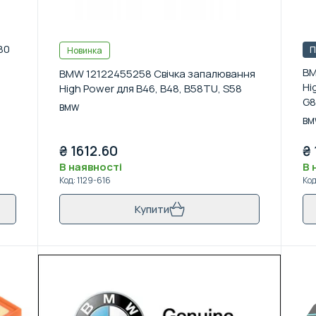
80
П
Новинка
BM
BMW 12122455258 Свічка запалювання
Hi
High Power для B46, B48, B58TU, S58
G8
BMW
BM
₴
1612.60
₴
В наявності
В 
Код
:
1129-616
Ко
Купити