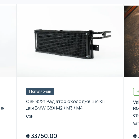
Популярний
Н
CSF 8221 Радіатор охолодження КПП
Va
ля
для BMW G8X M2 / M3 / M4
BM
си
CSF
M4
Val
TI
₴
33750.00
₴