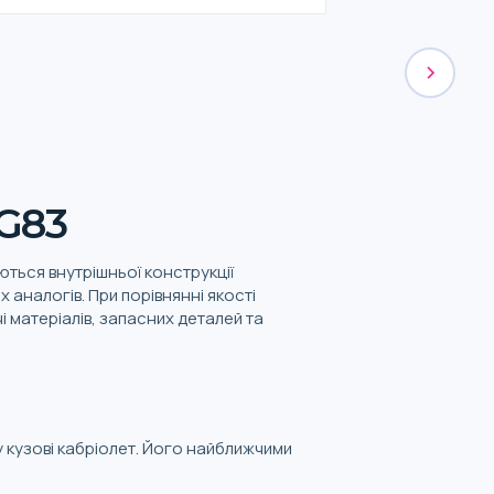
G83
ються внутрішньої конструкції
аналогів. При порівнянні якості
 матеріалів, запасних деталей та
у кузові кабріолет. Його найближчими