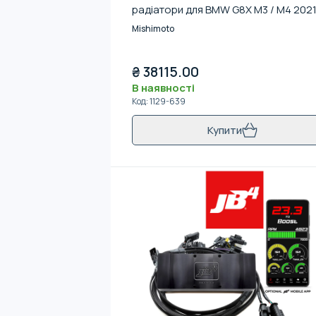
радіатори для BMW G8X M3 / M4 202
Mishimoto
₴
38115.00
В наявності
Код
:
1129-639
Купити