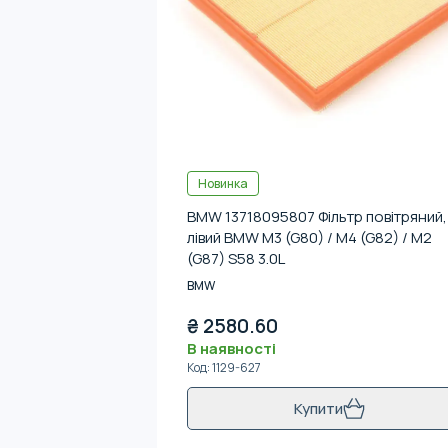
Новинка
BMW 13718095807 Фільтр повітряний,
лівий BMW M3 (G80) / M4 (G82) / M2
(G87) S58 3.0L
BMW
₴
2580.60
В наявності
Код
:
1129-627
Купити