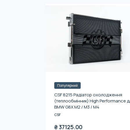
Популярний
CSF 8215 Радіатор охолодження
(теплообмінник) High Performance д
BMW G8X M2 / M3 / M4
CSF
₴
37125.00