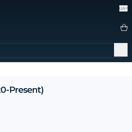
UA
0-Present)