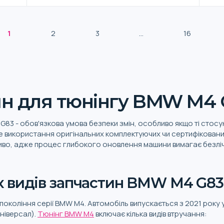
1
2
3
...
16
н для тюнінгу BMW M4 
G83 - обов'язкова умова безпеки змін, особливо якщо ті стосу
е використання оригінальних комплектуючих чи сертифікованих 
во, адже процес глибокого оновлення машини вимагає безлічі
х видів запчастин BMW M4 G83
окоління серії BMW M4. Автомобіль випускається з 2021 року 
універсал).
Тюнінг BMW M4
включає кілька видів втручання: