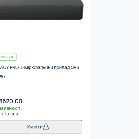
овинка
AGY PRO Вимірювальний прилад GPS
agy
8620.00
наявності
д
:
1130-669
Купити