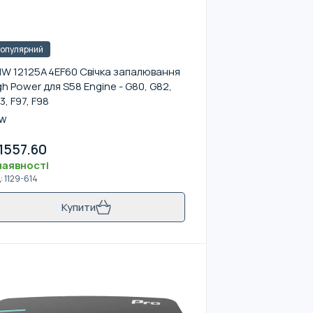
опулярний
W 12125A4EF60 Свічка запалювання
gh Power для S58 Engine - G80, G82,
3, F97, F98
W
1557.60
наявності
д
:
1129-614
Купити