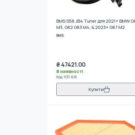
BMS S58 JB4 Tuner для 2021+ BMW G
M3, G82 G83 M4, & 2023+ G87 M2
BMS
₴
47421.00
В наявності
Код
:
1131-616
Купити