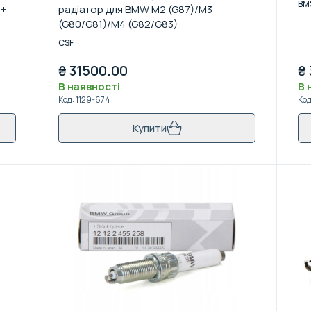
BM
1+
радіатор для BMW M2 (G87)/M3
(G80/G81)/M4 (G82/G83)
CSF
₴
31500.00
₴
В наявності
В 
Код
:
1129-674
Ко
Купити