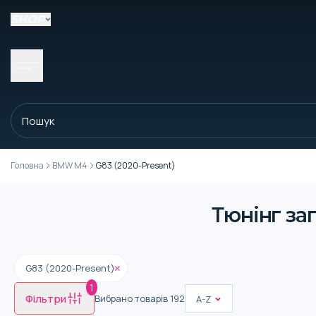
SHOP
Головна
BMW M4
G83 (2020-Present)
Тюнінг за
G83 (2020-Present)
1
Фільтри
Вибрано товарів
192
A-Z