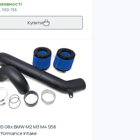
наявності
д
:
1130-755
Купити
S G8x BMW M2 M3 M4 S58
rformance Intake