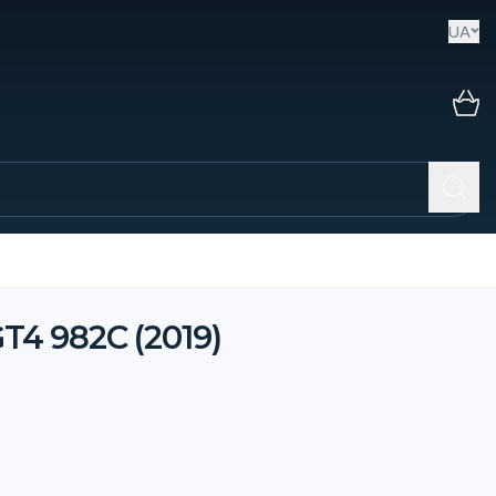
UA
T4 982C (2019)