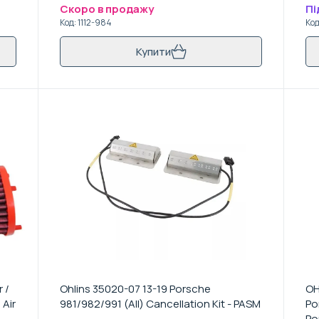
Скоро в продажу
Пі
Код
:
1112-984
Ко
Купити
 /
Ohlins 35020-07 13-19 Porsche
OH
 Air
981/982/991 (All) Cancellation Kit - PASM
Po
Po