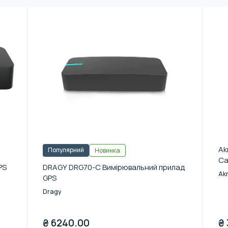
Ak
Популярний
Новинка
Ca
PS
DRAGY DRG70-C Вимірювальний прилад
Ak
GPS
Dragy
₴
6240.00
₴