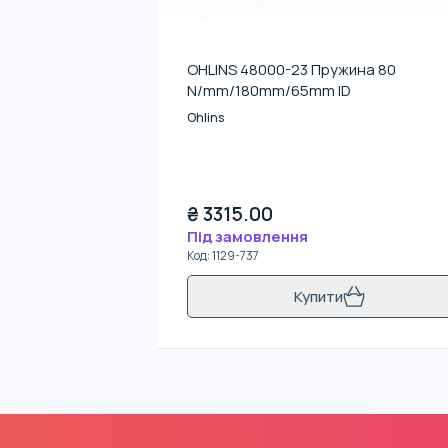
OHLINS 48000-23 Пружина 80
N/mm/180mm/65mm ID
Ohlins
₴
3315.00
Під замовлення
Код
:
1129-737
Купити