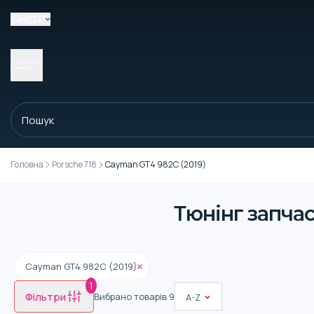
SHOP
Головна
Porsche 718
Cayman GT4 982C (2019)
Тюнінг запчас
Cayman GT4 982C (2019)
1
Фільтри
Вибрано товарів
9
A-Z