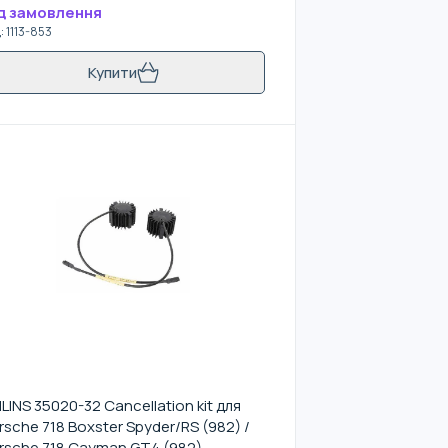
д замовлення
д
:
1113-853
Купити
LINS 35020-32 Cancellation kit для
rsche 718 Boxster Spyder/RS (982) /
rsche 718 Cayman GT4 (982)