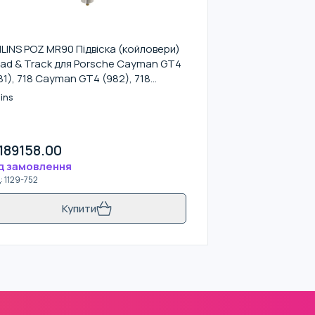
LINS POZ MR90 Підвіска (койловери)
ad & Track для Porsche Cayman GT4
81), 718 Cayman GT4 (982), 718
xster Spyder (982)
ins
189158.00
д замовлення
д
:
1129-752
Купити