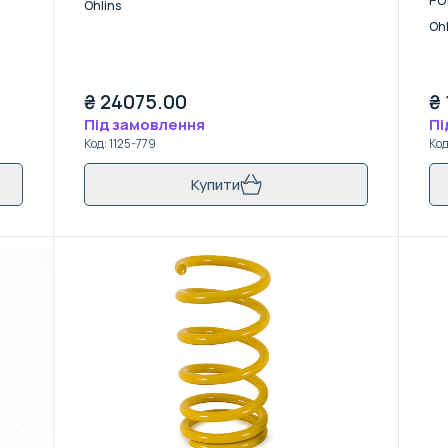
Ohlins
Ohl
₴
24075.00
₴
Під замовлення
Пі
Код
:
1125-779
Ко
Купити