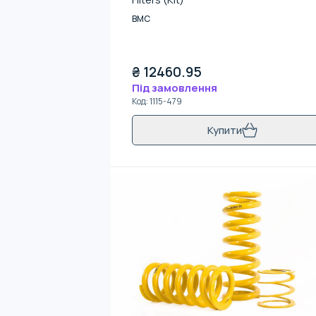
BMC
₴
12460.95
Під замовлення
Код
:
1115-479
Купити