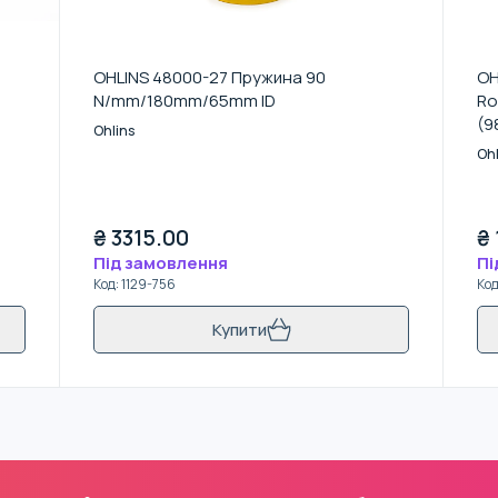
OHLINS 48000-27 Пружина 90
OH
N/mm/180mm/65mm ID
Ro
(9
Ohlins
Bo
Ohl
₴
3315.00
₴
Під замовлення
Пі
Код
:
1129-756
Ко
Купити