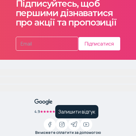
Підписуйтесь, щоб
першими дізнаватися
про акції та пропозиції
Підписатися
Залишити відгук
4.9
Ви можете сплатити за допомогою