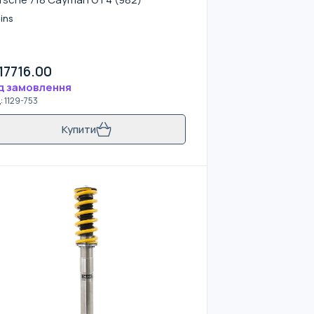
ins
17716.00
д замовлення
д
:
1129-753
Купити