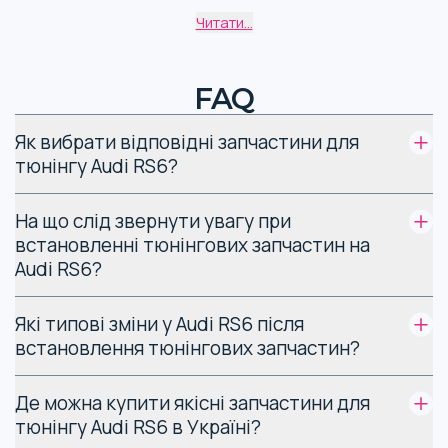
матеріалів. Використання нових оригінальних
Читати...
комплектуючих дуже важливе для досягнення цілей
проекту.
FAQ
Види запчастин для
Як вибрати відповідні запчастини для
тюнінгу Audi RS6
тюнінгу Audi RS6?
Замовити тюнінг Audi RS6 в Україні можна для різних
На що слід звернути увагу при
представників цієї моделі. З 2002 року світло побачили 4
покоління спортивного автомобіля RS6. Основні версії:
встановленні тюнінгових запчастин на
Audi RS6?
Седан та універсал (Avant), 2002-2004 рр.
RS6 (C5)
Які типові зміни у Audi RS6 після
встановлення тюнінгових запчастин?
Седан та універсал, 2008-2010 рр.
RS6 (C6)
Де можна купити якісні запчастини для
Універсал, з 2013 р.
RS6 (C7)
тюнінгу Audi RS6 в Україні?
Універсал, з 2019 р.
RS6 (C8)