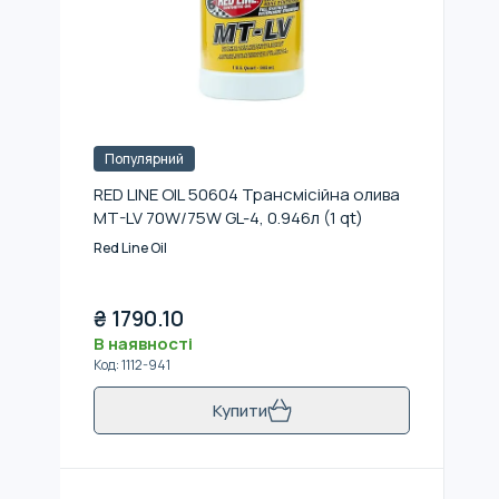
Популярний
RED LINE OIL 50604 Трансмісійна олива
MT-LV 70W/75W GL-4, 0.946л (1 qt)
Red Line Oil
₴
1790.10
В наявності
Код
:
1112-941
Купити