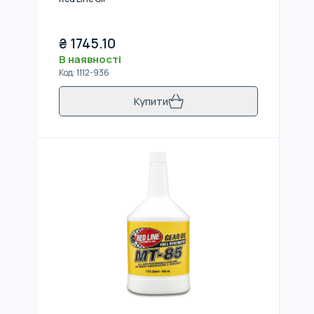
₴
1745.10
В наявності
Код
:
1112-936
Купити