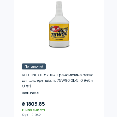
Популярний
RED LINE OIL 57904 Трансмісійна олива
для диференціалів 75W90 GL-5, 0.946л
(1 qt)
Red Line Oil
₴
1805.85
В наявності
Код
:
1112-942