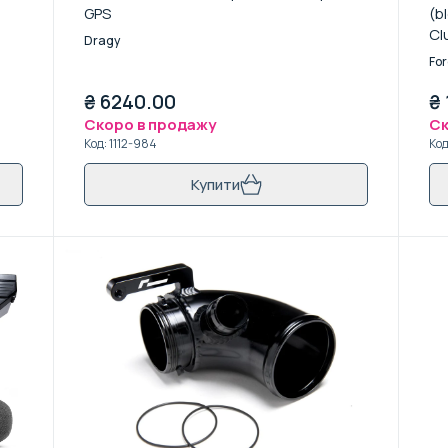
GPS
(b
Cl
Dragy
Fo
₴
6240.00
₴
Скоро в продажу
Ск
Код
:
1112-984
Ко
Купити