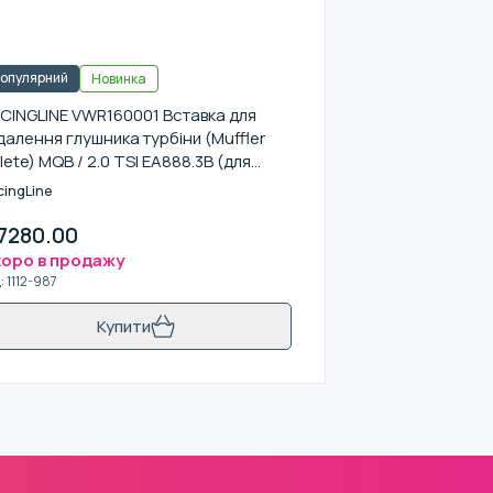
опулярний
Новинка
CINGLINE VWR160001 Вставка для
далення глушника турбіни (Muffler
lete) MQB / 2.0 TSI EA888.3B (для
томобілів з MAF-sensor)
cingLine
7280.00
оро в продажу
д
:
1112-987
Купити