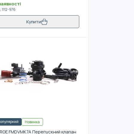
наявності
д
:
1112-976
Купити
опулярний
Новинка
RGE FMDVMK7A Перепускний клапан