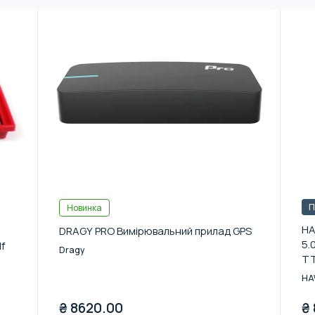
П
Новинка
HA
DRAGY PRO Вимірювальний прилад GPS
5.
f
Dragy
TT
HA
₴
8620.00
₴