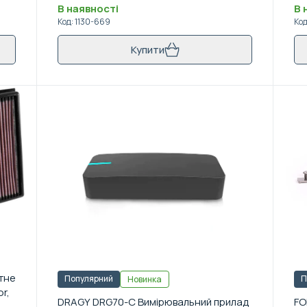
В наявності
В 
Код
:
1130-669
Ко
Купити
атне
Популярний
П
Новинка
r,
DRAGY DRG70-C Вимірювальний прилад
FO