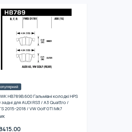
опулярний
WK HB789B.600 Гальмівні колодкі HPS
0 задні для AUDI RS3 / A3 Quattro /
S 2015-2018 / VW Golf GTI Mk7
WK
8415.00