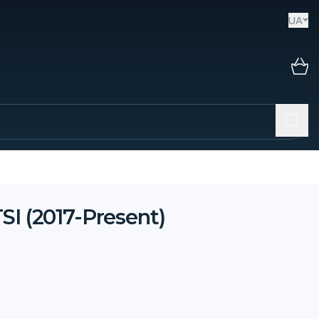
UA
I (2017-Present)