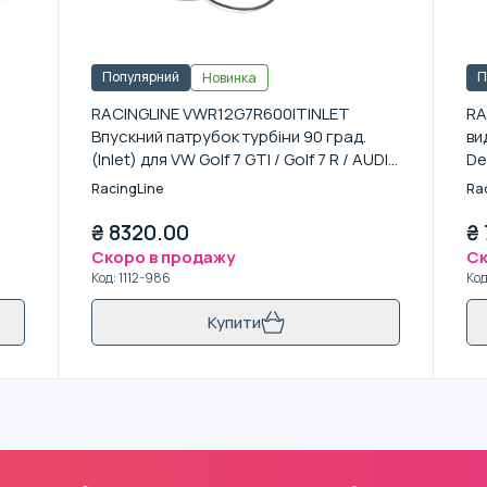
Популярний
П
Новинка
RACINGLINE VWR12G7R600ITINLET
RA
Впускний патрубок турбіни 90 град.
ви
(Inlet) для VW Golf 7 GTI / Golf 7 R / AUDI
De
S3 8V
ав
RacingLine
Ra
₴
8320.00
₴
Скоро в продажу
Ск
Код
:
1112-986
Ко
Купити