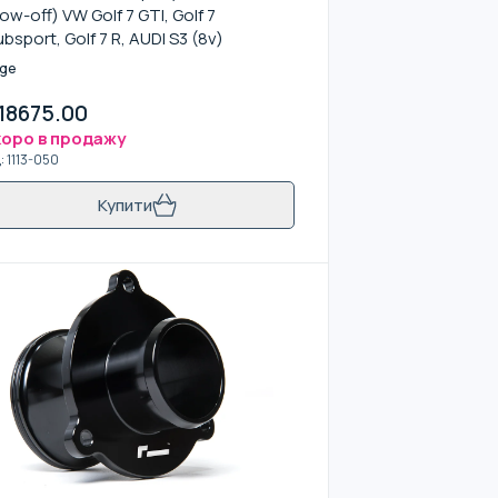
low-off) VW Golf 7 GTI, Golf 7
ubsport, Golf 7 R, AUDI S3 (8v)
rge
18675.00
оро в продажу
д
:
1113-050
Купити