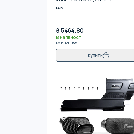
K&N
₴
5464.80
В наявності
Код
:
1121-955
Купити