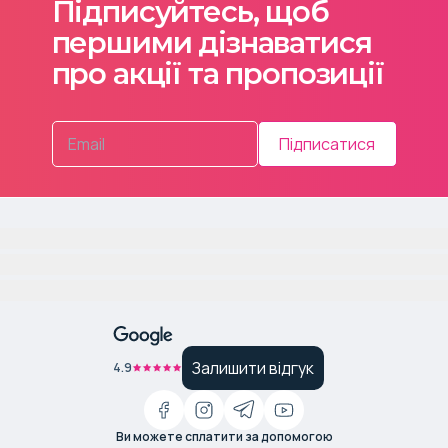
Підписуйтесь, щоб
першими дізнаватися
про акції та пропозиції
Підписатися
Залишити відгук
4.9
Ви можете сплатити за допомогою