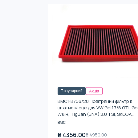
Популярний
Акція
BMC FB756/20 Повітряний фільтр в
штатне місце для VW Golf 7/8 GTI, Gol
7/8 R, Tiguan (5NA) 2.0 TSI, SKODA
Octavia RS220
BMC
₴
4356.00
₴
4950.00