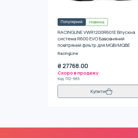
Популярний
Новинка
RACINGLINE VWR1200R601E Впускна
система R600 EVO Бавовняний
повітряний фільтр для MQB/MQBE
RacingLine
₴
27768.00
Скоро в продажу
Код
:
1112-985
Купити