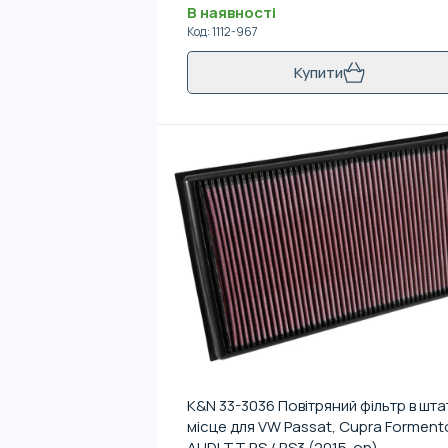
В наявності
Код
:
1112-967
Купити
K&N 33-3036 Повітряний фільтр в шт
місце для VW Passat, Cupra Formento
AUDI TT RS / RS3 (2015-on)