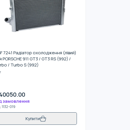
F 7241 Радіатор охолодження (лівий)
я PORSCHE 911 GT3 / GT3 RS (992) /
rbo / Turbo S (992)
F
40050.00
д замовлення
д
:
1132-019
Купити