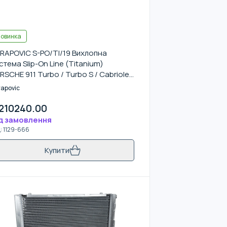
овинка
RAPOVIC S-PO/TI/19 Вихлопна
стема Slip-On Line (Titanium)
RSCHE 911 Turbo / Turbo S / Cabriolet
Sport Classic (992) 2020- (без
rapovic
садок)
210240.00
д замовлення
д
:
1129-666
Купити