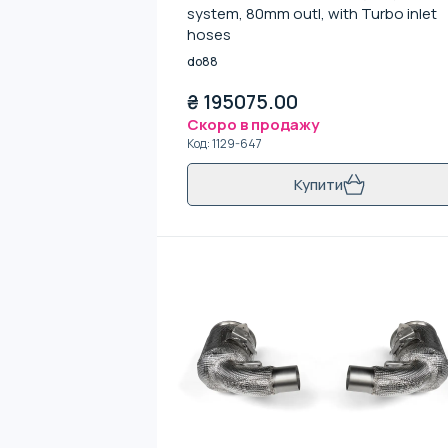
system, 80mm outl, with Turbo inlet
hoses
do88
₴
195075.00
Скоро в продажу
Код
:
1129-647
Купити