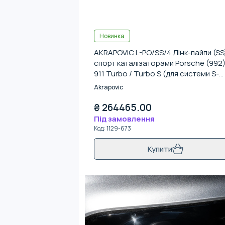
Новинка
AKRAPOVIC L-PO/SS/4 Лінк-пайпи (SS)
спорт каталізаторами Porsche (992
911 Turbo / Turbo S (для системи S-
PO/TI/19)
Akrapovic
₴
264465.00
Під замовлення
Код
:
1129-673
Купити