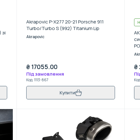
Akrapovic P-X277 20-21 Porsche 911
Н
Turbo/Turbo S (992) Titanium Lip
 зі
AK
Akrapovic
)
си
PO
/ 
Ak
на
₴
17055.00
₴
Під замовлення
Пі
Код
:
1113-867
Ко
Купити