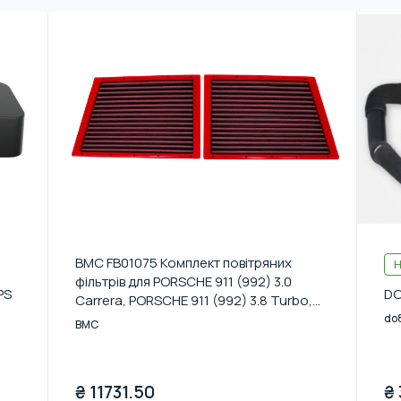
BMC FB01075 Комплект повітряних
Н
фільтрів для PORSCHE 911 (992) 3.0
PS
DO
Carrera, PORSCHE 911 (992) 3.8 Turbo,
PORSCHE 911 (992) 3.8 Turbo S
do
BMC
₴
11731.50
₴