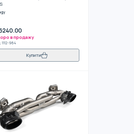
S
agy
6240.00
оро в продажу
д
:
1112-984
Купити