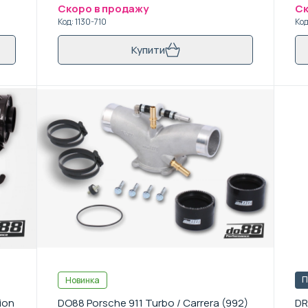
Скоро в продажу
Ск
Код
:
1130-710
Ко
Купити
П
Новинка
ion
DO88 Porsche 911 Turbo / Carrera (992)
DR