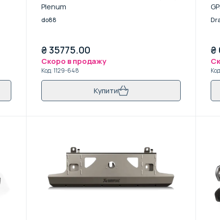
Plenum
GP
do88
Dr
₴
35775.00
₴
Скоро в продажу
Ск
Код
:
1129-648
Ко
Купити