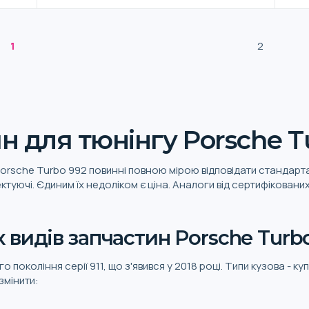
1
2
н для тюнінгу Porsche T
Porsche Turbo 992 повинні повною мірою відповідати стандарта
туючі. Єдиним їх недоліком є ціна. Аналоги від сертифіковани
 видів запчастин Porsche Turb
покоління серії 911, що з'явився у 2018 році. Типи кузова - куп
змінити: