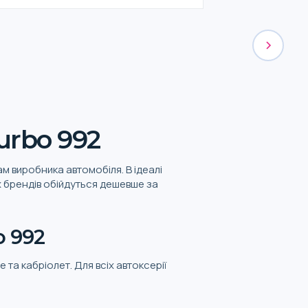
urbo 992
м виробника автомобіля. В ідеалі
х брендів обійдуться дешевше за
o 992
е та кабріолет. Для всіх автоксерії