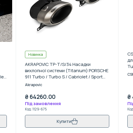
CS
Новинка
дл
AKRAPOVIC TP-T/S/34 Насадки
Tu
вихлопної системи (Titanium) PORSCHE
CS
let
911 Turbo / Turbo S / Cabriolet / Sport
Classic (992) 2020-
Akrapovic
₴
64260.00
₴
Під замовлення
Пі
Код
:
1129-675
Ко
Купити