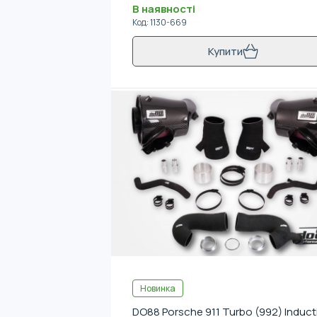
В наявності
Код
:
1130-669
Купити
Новинка
DO88 Porsche 911 Turbo (992) Induct