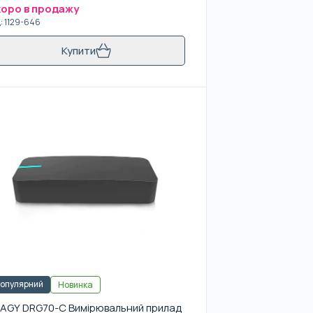
оро в продажу
д
:
1129-646
Купити
опулярний
Новинка
AGY DRG70-C Вимірювальний прилад