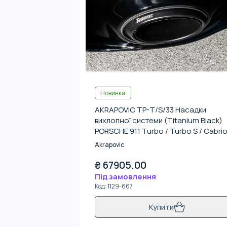
Новинка
AKRAPOVIC TP-T/S/33 Насадки
вихлопної системи (Titanium Black)
PORSCHE 911 Turbo / Turbo S / Cabrio
/ Sport Classic (992) 2020-
Akrapovic
₴
67905.00
Під замовлення
Код
:
1129-667
Купити