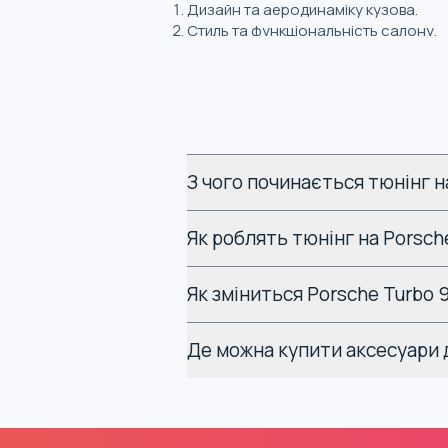
Дизайн та аеродинаміку кузова.
Стиль та функціональність салону.
Штатні налаштування ЕБУ (електрон
Робочі характеристики автомобіля.
Тюнінг Porsche Turbo 992 в Україні ч
називається стайлінгом. Перепрограму
З чого починається тюнінг н
Які найпопуляр
Porsche Turbo 
Як роблять тюнінг на Porsch
Замовляючи для Porsche Turbo або
Po
Як зміниться Porsche Turbo 
товари:
Де можна купити аксесуари д
Оздоблювальні
Салон
Аеродинамічний
Кузов