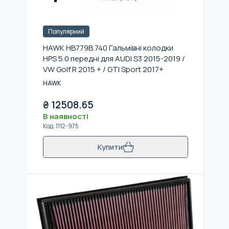
Популярний
HAWK HB779B.740 Гальмівні колодки
HPS 5.0 передні для AUDI S3 2015-2019 /
VW Golf R 2015 + / GTI Sport 2017+
HAWK
₴
12508.65
В наявності
Код
:
1112-975
Купити