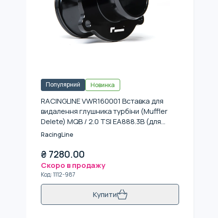
Популярний
Новинка
RACINGLINE VWR160001 Вставка для
видалення глушника турбіни (Muffler
Delete) MQB / 2.0 TSI EA888.3B (для
автомобілів з MAF-sensor)
RacingLine
₴
7280.00
Скоро в продажу
Код
:
1112-987
Купити