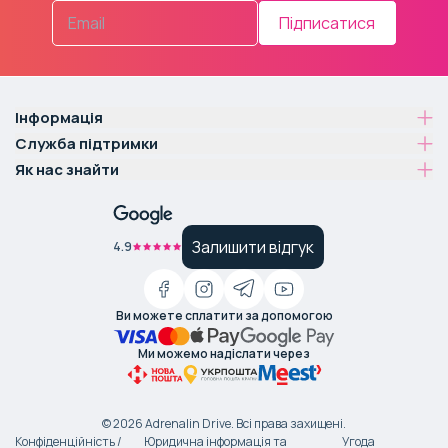
Підписатися
Інформація
Служба підтримки
Як нас знайти
Залишити відгук
4.9
Ви можете сплатити за допомогою
Ми можемо надіслати через
©
2026
Adrenalin Drive.
Всі права захищені
.
Конфіденційність /
Юридична інформація та
Угода