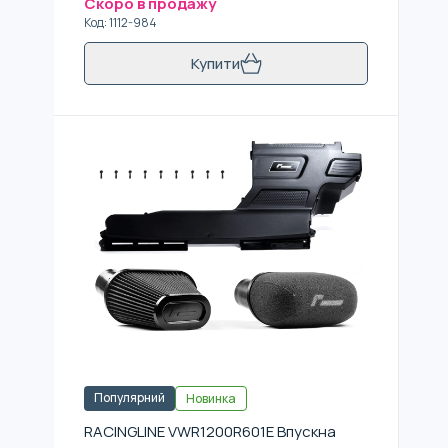
Скоро в продажу
Код
:
1112-984
Купити
Популярний
Новинка
RACINGLINE VWR1200R601E Впускна