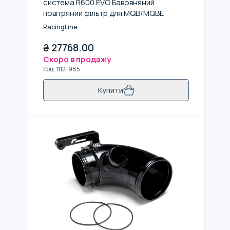
система R600 EVO Бавовняний
повітряний фільтр для MQB/MQBE
RacingLine
₴
27768.00
Скоро в продажу
Код
:
1112-985
Купити