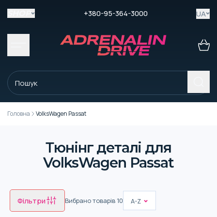
+380-95-364-3000
UA
SHOP
Головна
VolksWagen Passat
Тюнінг деталі для
VolksWagen Passat
Фільтри
Вибрано товарів
10
A-Z