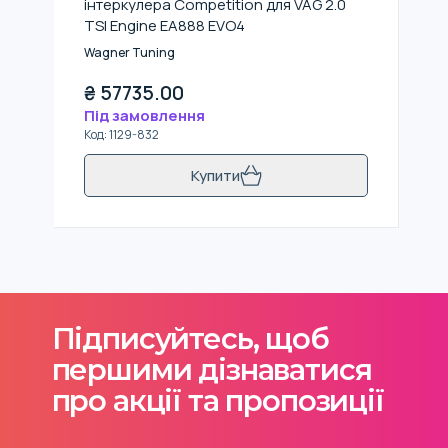
інтеркулера Competition для VAG 2.0
TSI Engine EA888 EVO4
Wagner Tuning
₴
57735.00
Під замовлення
Код
:
1129-832
Купити
Підписуйтесь, щоб
першими дізнаватися
про акції та пропозиції