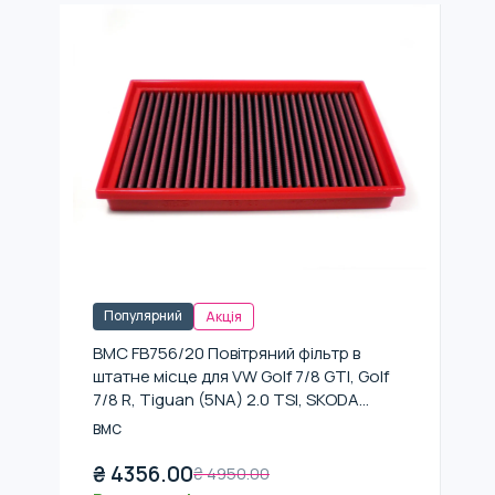
Популярний
Акція
BMC FB756/20 Повітряний фільтр в
штатне місце для VW Golf 7/8 GTI, Golf
7/8 R, Tiguan (5NA) 2.0 TSI, SKODA
Octavia RS220
BMC
₴
4356.00
₴
4950.00