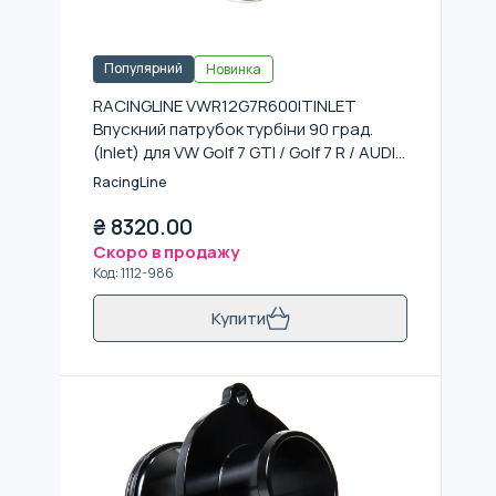
Популярний
Новинка
RACINGLINE VWR12G7R600ITINLET
Впускний патрубок турбіни 90 град.
(Inlet) для VW Golf 7 GTI / Golf 7 R / AUDI
S3 8V
RacingLine
₴
8320.00
Скоро в продажу
Код
:
1112-986
Купити