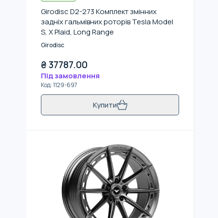
Girodisc D2-273 Комплект змінних
задніх гальмівних роторів Tesla Model
S, X Plaid, Long Range
Girodisc
₴
37787.00
Під замовлення
Код
:
1129-697
Купити