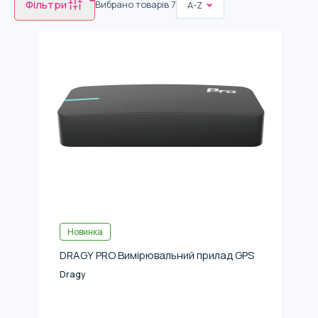
Фільтри
Вибрано товарів
7
A-Z
Новинка
DRAGY PRO Вимірювальний прилад GPS
Dragy