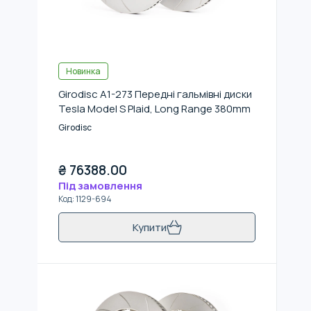
Новинка
Girodisc A1-273 Передні гальмівні диски
Tesla Model S Plaid, Long Range 380mm
Girodisc
₴
76388.00
Під замовлення
Код
:
1129-694
Купити