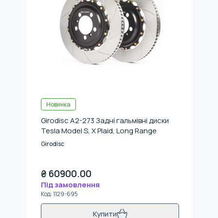
Новинка
Girodisc A2-273 Задні гальмівні диски
Tesla Model S, X Plaid, Long Range
Girodisc
₴
60900.00
Під замовлення
Код
:
1129-695
Купити