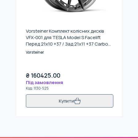
Vorsteiner Комплект колісних дисків
VFX-001 для TESLA Model S Facelift
Перед 21x10 +37 / Зад 21х11 +37 Carbon
Graphite
Vorsteiner
₴
160425.00
Під замовлення
Код
:
1130-525
Купити