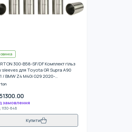
овинка
RTON 300-B58-SF/DF Комплект гільз
y sleeves для Toyota GR Supra A90
1 / BMW Z4 M40i G29 2020-
58B30M1 / B58B30O1) 82-83 мм
rton
51300.00
д замовлення
д
:
1130-848
Купити