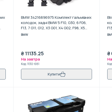
них
BMW 34216896975 Комплект гальмівних
BM
,
колодок, задні BMW 5 F10, G30, 6 F06,
ко
F13, 7 G11, G12, X3 G01, X4 G02, F98, X5
F1
G05, F95, X6 G06, F96, X7 G07
G0
BMW
BM
₴
11135.25
₴
На завтра
На
Код
:
1130-681
Ко
Купити