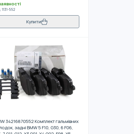
наявності
д
:
1131-552
Купити
W 34216870552 Комплект гальмівних
лодок, задні BMW 5 F10, G30, 6 F06,
3, 7 G11, G12, X3 G01, X4 G02, F98, X5