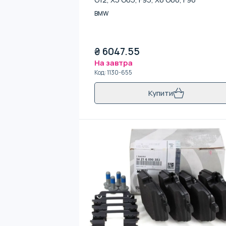
BMW
₴
6047.55
На завтра
Код
:
1130-655
Купити