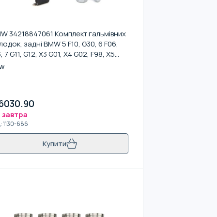
W 34218847061 Комплект гальмівних
лодок, задні BMW 5 F10, G30, 6 F06,
3, 7 G11, G12, X3 G01, X4 G02, F98, X5
5, F95, X6 G06, F96, X7 G07
W
6030.90
 завтра
д
:
1130-686
Купити