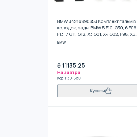
BMW 34216890353 Комплект гальмів
колодок, задні BMW 5 F10, G30, 6 F06
F13, 7 G11, G12, X3 G01, X4 G02, F98, X5
G05, F95, X6 G06, F96, X7 G07
BMW
₴
11135.25
На завтра
Код
:
1130-680
Купити