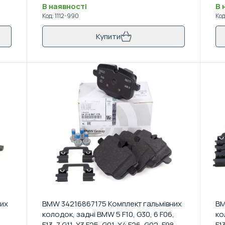
В наявності
В 
Код
:
1112-990
Ко
Купити
них
BMW 34216867175 Комплект гальмівних
BM
колодок, задні BMW 5 F10, G30, 6 F06,
ко
F13, 7 G11, X3 F25, G01, X4 F26, G02, F98,
F1