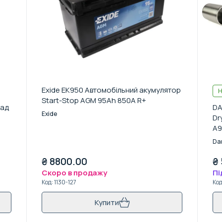
Exide EK950 Автомобільний акумулятор
Н
Start-Stop AGM 95Аh 850A R+
лад
DA
Exide
Dr
A9
(B
Da
₴
8800.00
₴
Скоро в продажу
Пі
Код
:
1130-127
Ко
Купити