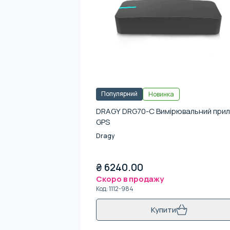
Популярний
Новинка
DRAGY DRG70-C Вимірювальний при
GPS
Dragy
₴
6240.00
Скоро в продажу
Код
:
1112-984
Купити