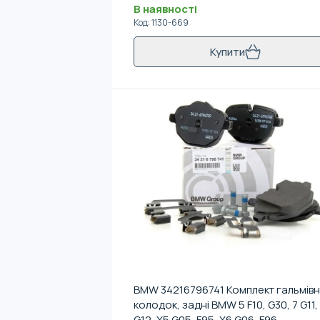
В наявності
Код
:
1130-669
Купити
BMW 34216796741 Комплект гальмів
колодок, задні BMW 5 F10, G30, 7 G11,
G12, X5 G05, F95, X6 G06, F96