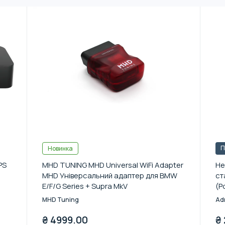
П
Новинка
PS
MHD TUNING MHD Universal WiFi Adapter
Не
MHD Універсальний адаптер для BMW
ст
E/F/G Series + Supra MkV
(Р
MHD Tuning
Ad
₴
4999.00
₴