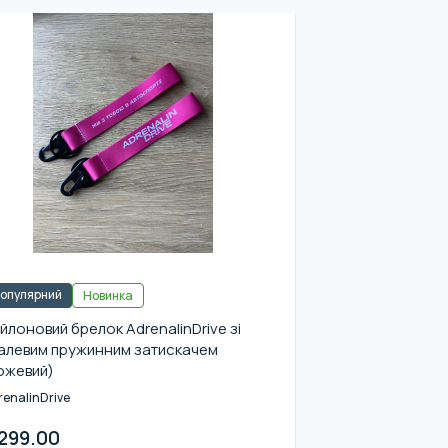
опулярний
Новинка
йлоновий брелок AdrenalinDrive зі
алевим пружинним затискачем
ожевий)
renalinDrive
299.00