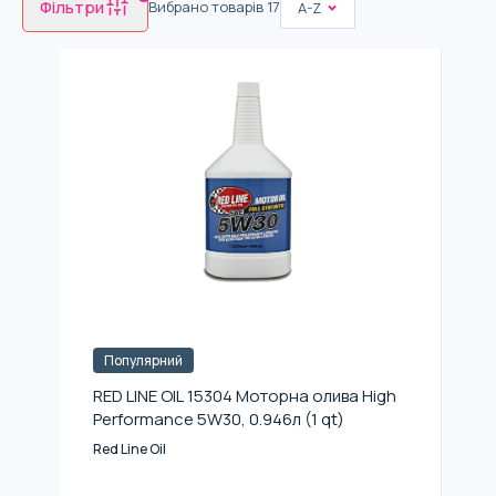
Фільтри
Вибрано товарів
17
A-Z
Популярний
RED LINE OIL 15304 Моторна олива High
Performance 5W30, 0.946л (1 qt)
Red Line Oil