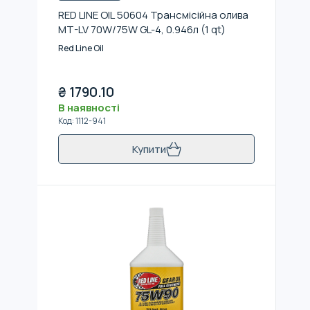
RED LINE OIL 50604 Трансмісійна олива
MT-LV 70W/75W GL-4, 0.946л (1 qt)
Red Line Oil
₴
1790.10
В наявності
Код
:
1112-941
Купити