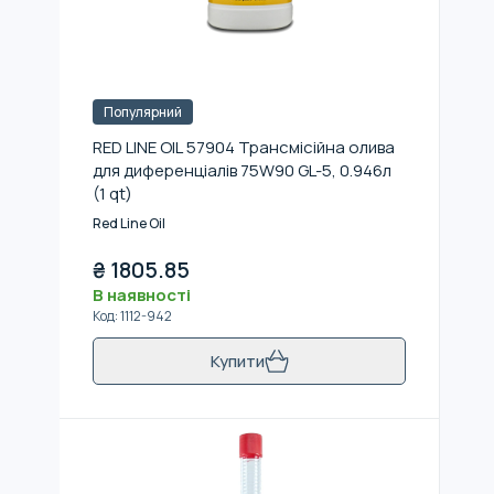
Популярний
RED LINE OIL 57904 Трансмісійна олива
для диференціалів 75W90 GL-5, 0.946л
(1 qt)
Red Line Oil
₴
1805.85
В наявності
Код
:
1112-942
Купити