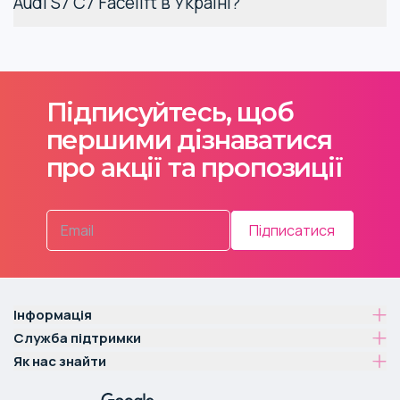
Audi S7 C7 Facelift в Україні?
Які найпопулярніші
категорії запчастин
для тюнінгу Audi S7 C7
Підписуйтесь, щоб
Facelift
першими дізнаватися
про акції та пропозиції
Ця модель серії Audi S7 з кузовом ліфтбек випускалася у
2014-2018 роках. Комплектуючі для неї, за рідкісними
винятками, сумісні з аксесуарами та деталями для
Audi S7
Підписатися
C8 2020
та пізніших років випуску.
Плівки та фарби, накладки, колісні диски.
Дизайн
Інформація
Служба підтримки
Спойлери, антикрила, грати, накладки,
Аеродинамічний
дефлектори, бампери, кенгурятники.
обвіс
Як нас знайти
Фари, повторювачі поворотів, денні ходові
Освітлення