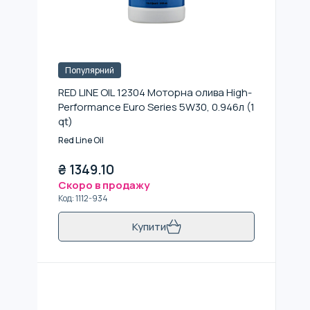
Популярний
RED LINE OIL 12304 Моторна олива High-
Performance Euro Series 5W30, 0.946л (1
qt)
Red Line Oil
₴
1349.10
Скоро в продажу
Код
:
1112-934
Купити