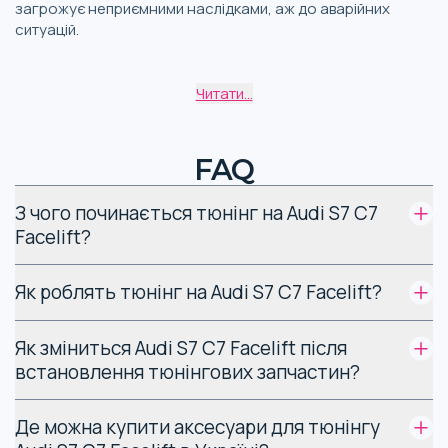
загрожує неприємними наслідками, аж до аварійних
ситуацій.
Особливості різних видів
Читати...
запчастин для тюнінгу Audi
S7 C7 Facelift
FAQ
Доступний власникам
Audi S7 тюнінг
зовнішнього вигляду
може включати такі роботи:
З чого починається тюнінг на Audi S7 C7
Facelift?
Фарбування кузова.
Нанесення малюнків (аерографія).
Як роблять тюнінг на Audi S7 C7 Facelift?
Тонування скла.
Установка елементів аеродинамічного обважування.
Оновлення та доповнення системи освітлення.
Як зміниться Audi S7 C7 Facelift після
Заміна колісних дисків.
встановлення тюнінгових запчастин?
Перш ніж купити тюнінг Audi S7 C7 Facelift, потрібно
Де можна купити аксесуари для тюнінгу
визначитися зі списком передбачуваних змін.