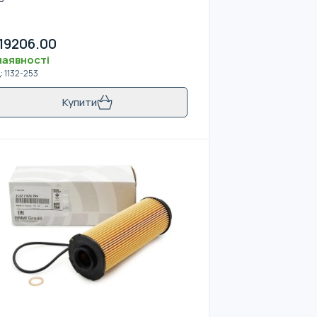
19206.00
наявності
д
:
1132-253
Купити