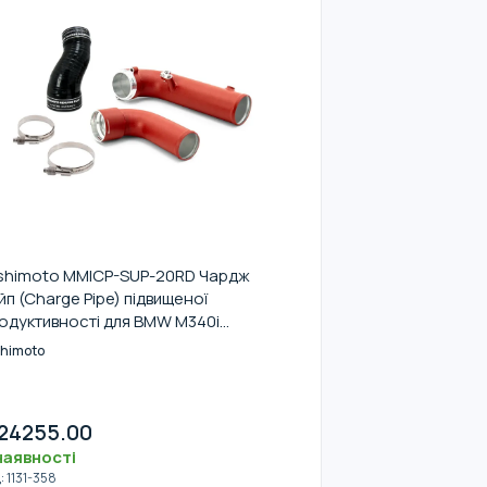
shimoto MMICP-SUP-20RD Чардж
йп (Charge Pipe) підвищеної
одуктивності для BMW M340i
20)/Z4 (G29) 3.0L 2019+ (Червоний)
shimoto
24255.00
наявності
д
:
1131-358