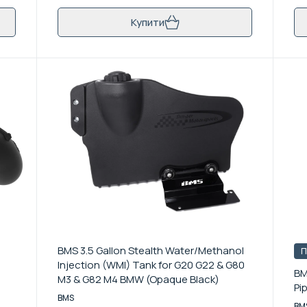
Купити
BMS 3.5 Gallon Stealth Water/Methanol
П
Injection (WMI) Tank for G20 G22 & G80
BM
M3 & G82 M4 BMW (Opaque Black)
Pi
BMS
BM