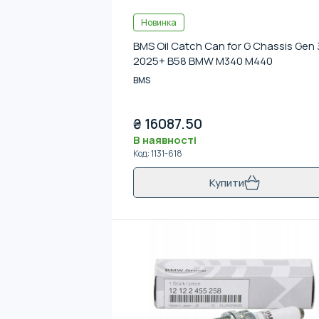
Новинка
BMS Oil Catch Can for G Chassis Gen 
2025+ B58 BMW M340 M440
BMS
₴
16087.50
В наявності
Код
:
1131-618
Купити