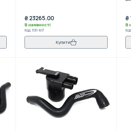
₴
23265.00
₴
В наявності
В 
Код
:
1131-617
Ко
Купити