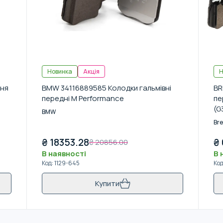
Новинка
Акція
Н
ння
BMW 34116889585 Колодки гальмівні
BR
передні M Performance
пе
(G
BMW
17
Br
₴
18353.28
₴
₴
20856.00
В наявності
В 
Код
:
1129-645
Ко
Купити