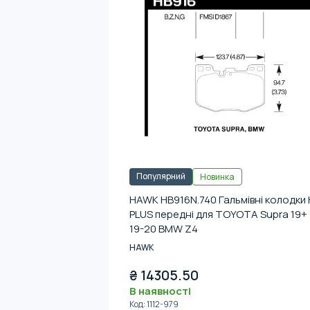
Популярний
Новинка
HAWK HB916N.740 Гальмівні колодки 
PLUS передні для TOYOTA Supra 19+ 
19-20 BMW Z4
HAWK
₴
14305.50
В наявності
Код
:
1112-979