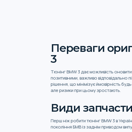
Переваги ориг
3
Тюнінг BMW 3 дає можливість оновити 
позитивними, важливо відповідально пі
рішення, що мінімізує ймовірність буд
але ризики при цьому зростають.
Види запчасти
Перш ніж робити тюнінг BMW 3 в Украї
покоління БМВ із заднім приводом випу