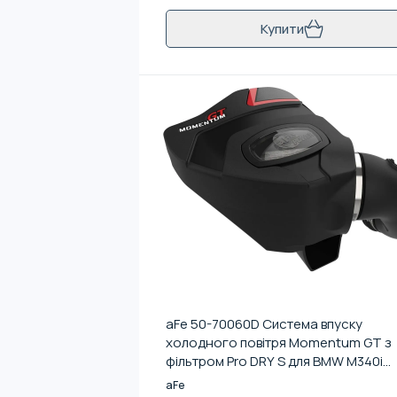
Купити
aFe 50-70060D Система впуску
холодного повітря Momentum GT з
фільтром Pro DRY S для BMW M340i
(G20) 20-24 L6-3.0L (t) B58
aFe