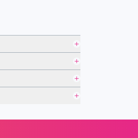
E92
олету чи універсала. Авто