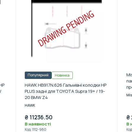
Mi
Популярний
Новинка
па
HP
HAWK HB917N.626 Гальмівні колодки HP
пр
/
PLUS задні для TOYOTA Supra 19+ / 19-
(G
Mi
20 BMW Z4
HAWK
₴
11236.50
₴
В наявності
В 
Код
:
1112-980
Ко