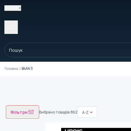
SHOP
Головна
BMW 3
Фільтри
Вибрано товарів
862
A-Z