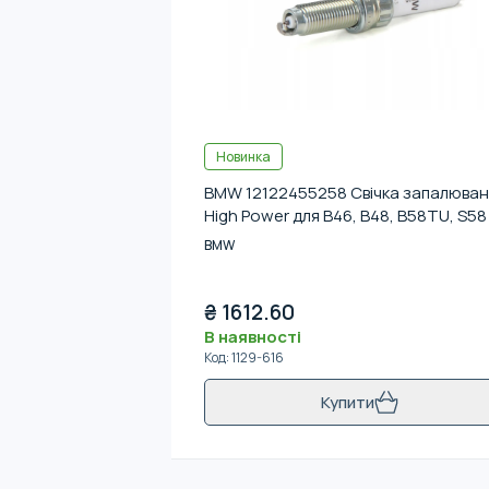
Новинка
BMW 12122455258 Свічка запалюва
High Power для B46, B48, B58TU, S58
BMW
₴
1612.60
В наявності
Код
:
1129-616
Купити