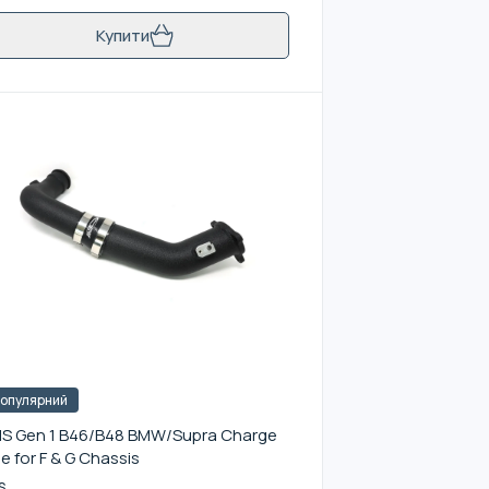
Купити
опулярний
S Gen 1 B46/B48 BMW/Supra Charge
pe for F & G Chassis
S