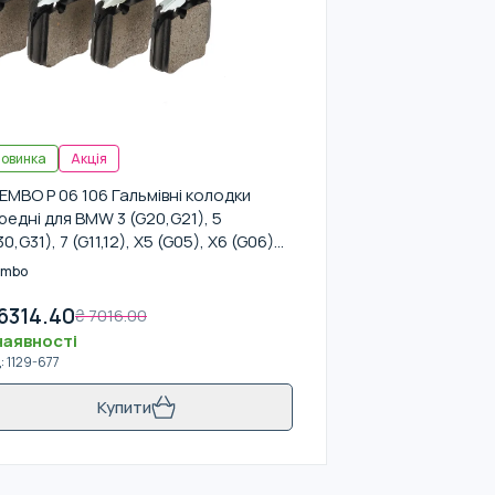
овинка
Акція
EMBO P 06 106 Гальмівні колодки
редні для BMW 3 (G20,G21), 5
30,G31), 7 (G11,12), X5 (G05), X6 (G06)
-
embo
6314.40
₴
7016.00
наявності
д
:
1129-677
Купити