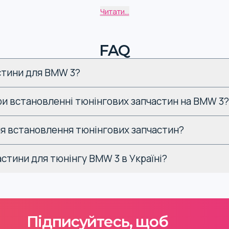
Читати...
E21
FAQ
E30
астини для BMW 3?
E36
E46
при встановленні тюнінгових запчастин на BMW 3?
E90, E91, 
сля встановлення тюнінгових запчастин?
Ф30
астини для тюнінгу BMW 3 в Україні?
G20
для кузова, можна вибрати запчастини для купе, седана, кабрі
Підписуйтесь, щоб