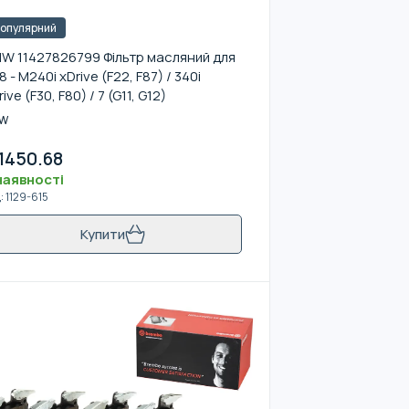
опулярний
W 11427826799 Фільтр масляний для
8 - M240i xDrive (F22, F87) / 340i
ive (F30, F80) / 7 (G11, G12)
W
1450.68
наявності
д
:
1129-615
Купити