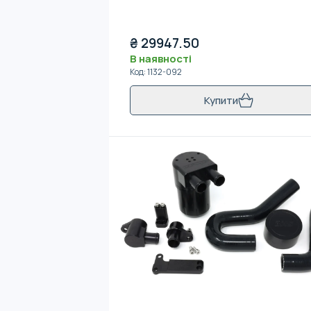
₴
29947.50
В наявності
Код
:
1132-092
Купити