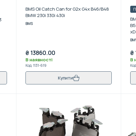
BMS Oil Catch Can for G2x G4x B46/B48
П
BMW 230i 330i 430i
BM
3
BMS
B5
xDr
BM
₴
13860.00
₴
В наявності
В 
Код
:
1131-619
Ко
Купити