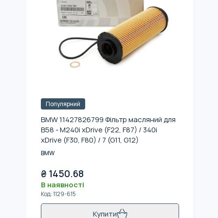
Популярний
BMW 11427826799 Фільтр масляний для
B58 - M240i xDrive (F22, F87) / 340i
xDrive (F30, F80) / 7 (G11, G12)
BMW
₴
1450.68
В наявності
Код
:
1129-615
Купити