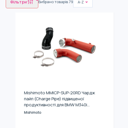
Фільтри
Вибрано товарів
79
A-Z
Mishimoto MMICP-SUP-20RD Чардж
пайп (Charge Pipe) підвищеної
продуктивності для BMW M340i
(G20)/Z4 (G29) 3.0L 2019+ (Червоний)
Mishimoto