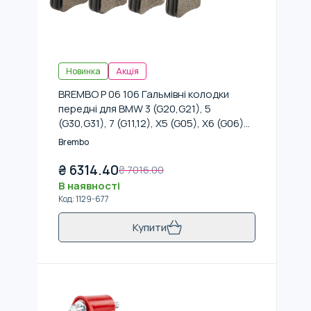
Новинка
Акція
BREMBO P 06 106 Гальмівні колодки
передні для BMW 3 (G20,G21), 5
(G30,G31), 7 (G11,12), X5 (G05), X6 (G06)
17-
Brembo
₴
6314.40
₴
7016.00
В наявності
Код
:
1129-677
Купити