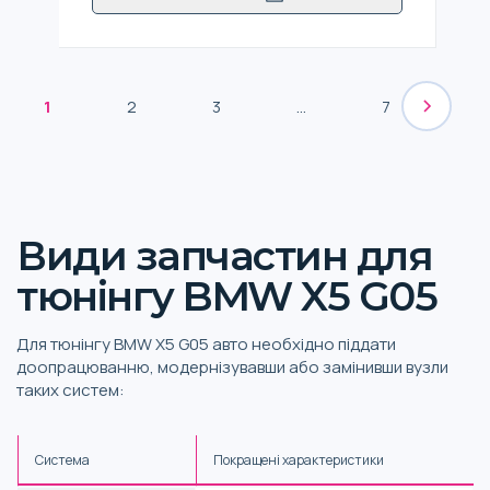
1
2
3
...
7
Види запчастин для
тюнінгу BMW X5 G05
Для тюнінгу BMW X5 G05 авто необхідно піддати
доопрацюванню, модернізувавши або замінивши вузли
таких систем:
Система
Покращені характеристики