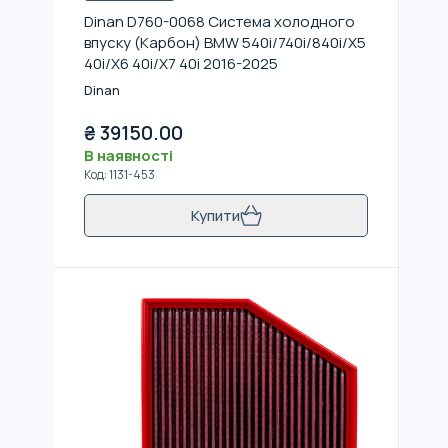
Dinan D760-0068 Система холодного
впуску (Карбон) BMW 540i/740i/840i/X5
40i/X6 40i/X7 40i 2016-2025
Dinan
₴
39150.00
В наявності
Код
:
1131-453
Купити