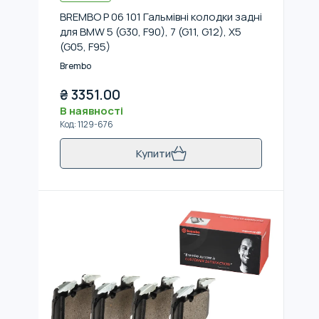
BREMBO P 06 101 Гальмівні колодки задні
для BMW 5 (G30, F90), 7 (G11, G12), X5
(G05, F95)
Brembo
₴
3351.00
В наявності
Код
:
1129-676
Купити