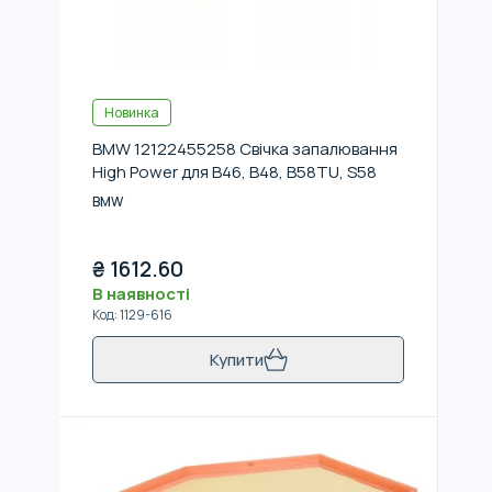
Новинка
BMW 12122455258 Свічка запалювання
High Power для B46, B48, B58TU, S58
BMW
₴
1612.60
В наявності
Код
:
1129-616
Купити