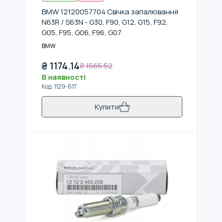
BMW 12120057704 Свічка запалювання
N63R / S63N - G30, F90, G12, G15, F92,
G05, F95, G06, F96, G07
BMW
₴
1174.14
₴
1565.52
В наявності
Код
:
1129-617
Купити