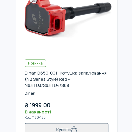
Новинка
Dinan D650-0011 Котушка запалювання
(N2 Series Style) Red -
N63TU3/S63TU4/S68
Dinan
₴
1999.00
В наявності
Код
:
1130-125
Купити