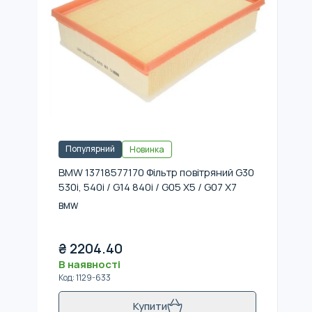
Популярний
Новинка
BMW 13718577170 Фільтр повітряний G30
530i, 540i / G14 840i / G05 X5 / G07 X7
BMW
₴
2204.40
В наявності
Код
:
1129-633
Купити