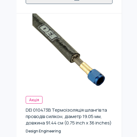
Акція
DEI 010473B Термоізоляція шлангів та
проводів силікон, діаметр 19.05 мм,
довжина 91.44 см (0.75 inch x 36 inches)
Design Engineering