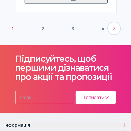
1
2
3
4
Підписуйтесь, щоб
першими дізнаватися
про акції та пропозиції
Підписатися
Інформація