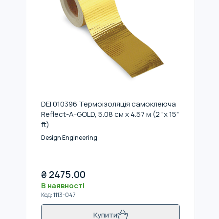
DEI 010396 Термоізоляція самоклеюча
Reflect-A-GOLD, 5.08 см x 4.57 м (2 "x 15"
ft)
Design Engineering
₴
2475.00
В наявності
Код
:
1113-047
Купити