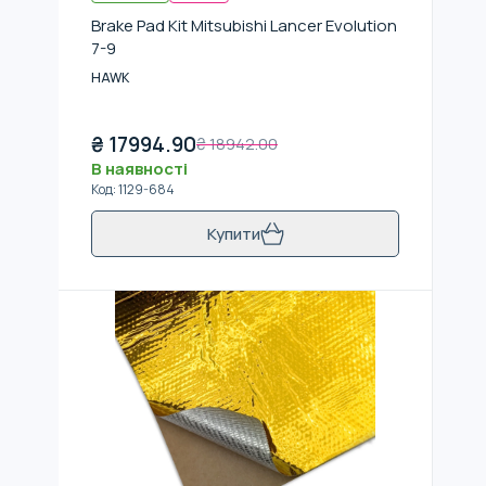
Brake Pad Kit Mitsubishi Lancer Evolution
7-9
HAWK
₴
17994.90
₴
18942.00
В наявності
Код
:
1129-684
Купити