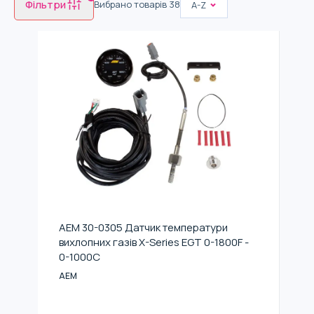
Фільтри
Вибрано товарів
38
A-Z
AEM 30-0305 Датчик температури
вихлопних газів X-Series EGT 0-1800F -
0-1000C
AEM