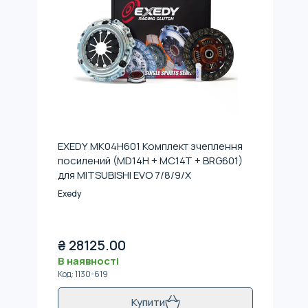
EXEDY MK04H601 Комплект зчеплення
посилений (MD14H + MC14T + BRG601)
для MITSUBISHI EVO 7/8/9/X
Exedy
₴
28125.00
В наявності
Код
:
1130-619
Купити