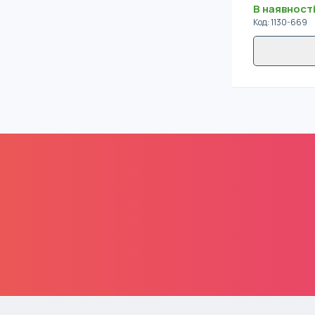
В наявност
Код
:
1130-669