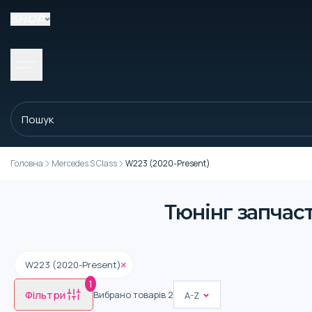
SHOP
Головна
Mercedes S Class
W223 (2020-Present)
Тюнінг запчаст
W223 (2020-Present)
1
Фільтри
Вибрано товарів
2
A-Z