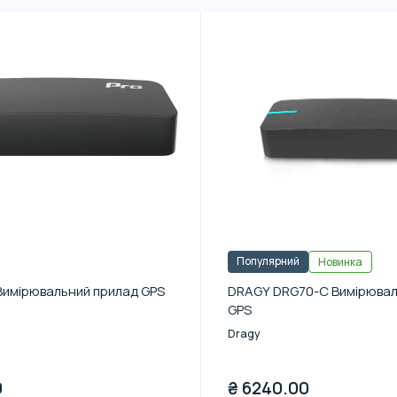
Популярний
Новинка
Вимірювальний прилад GPS
DRAGY DRG70-C Вимірювал
GPS
Dragy
0
₴
6240.00