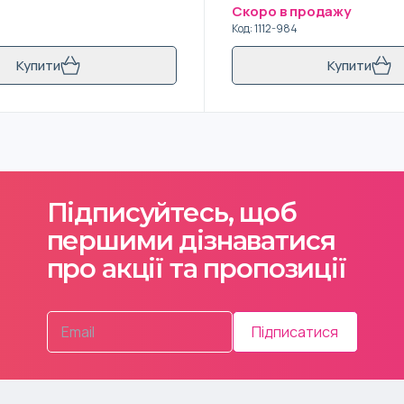
і
Скоро в продажу
Код
:
1112-984
Купити
Купити
Підписуйтесь, щоб
першими дізнаватися
про акції та пропозиції
Підписатися