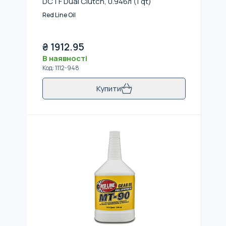
DCTF Dual Clutch, 0.946л (1 qt)
Red Line Oil
₴
1912.95
В наявності
Код
:
1112-948
Купити