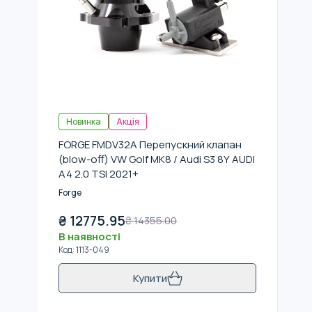
Новинка
Акція
FORGE FMDV32A Перепускний клапан
(blow-off) VW Golf MK8 / Audi S3 8Y AUDI
A4 2.0 TSI 2021+
Forge
₴
12775.95
₴
14355.00
В наявності
Код
:
1113-049
Купити