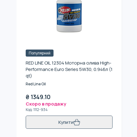
Популярний
RED LINE OIL 12304 Моторна олива High-
Performance Euro Series 5W30, 0.946л (1
qt)
Red Line Oil
₴
1349.10
Скоро в продажу
Код
:
1112-934
Купити