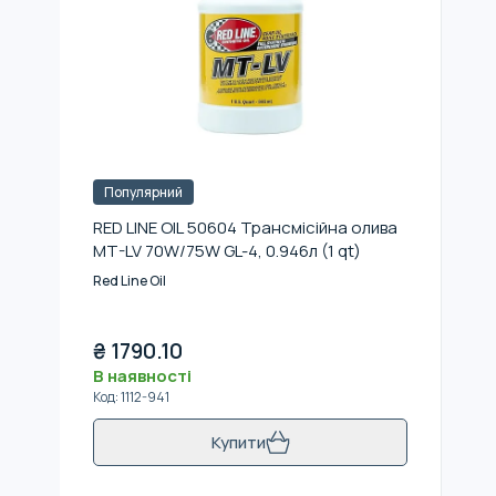
Популярний
RED LINE OIL 50604 Трансмісійна олива
MT-LV 70W/75W GL-4, 0.946л (1 qt)
Red Line Oil
₴
1790.10
В наявності
Код
:
1112-941
Купити