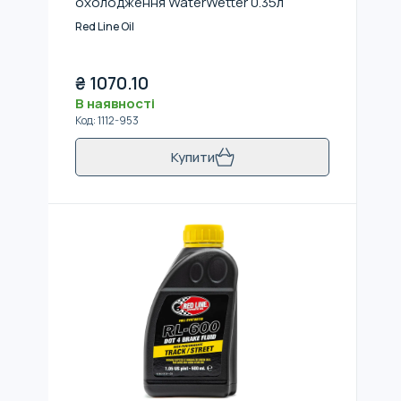
охолодження WaterWetter 0.35л
Red Line Oil
₴
1070.10
В наявності
Код
:
1112-953
Купити