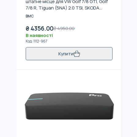
штатне місце для VW Golf 7/8 GTI, Golf
7/8 R, Tiguan (5NA) 2.0 TSI, SKODA
Octavia RS220
BMC
₴
4356.00
₴
4950.00
В наявності
Код
:
1112-967
Купити