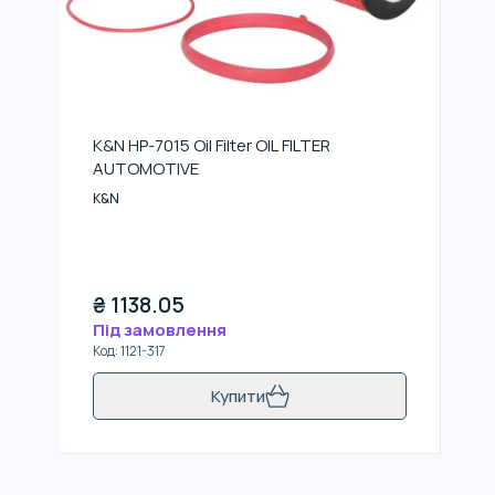
K&N HP-7015 Oil Filter OIL FILTER
AUTOMOTIVE
K&N
₴
1138.05
Під замовлення
Код
:
1121-317
Купити