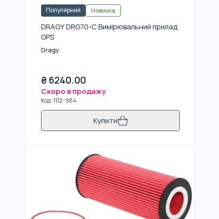
Популярний
Новинка
DRAGY DRG70-C Вимірювальний прилад
GPS
Dragy
₴
6240.00
Скоро в продажу
Код
:
1112-984
Купити