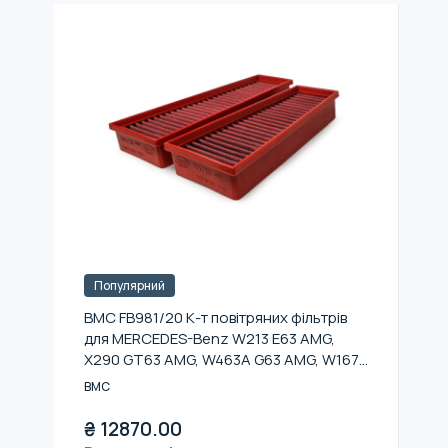
Популярний
BMC FB981/20 К-т повітряних фільтрів
для MERCEDES-Benz W213 E63 AMG,
X290 GT63 AMG, W463A G63 AMG, W167
GLE63 AMG, W222 S63 AMG
BMC
₴
12870.00