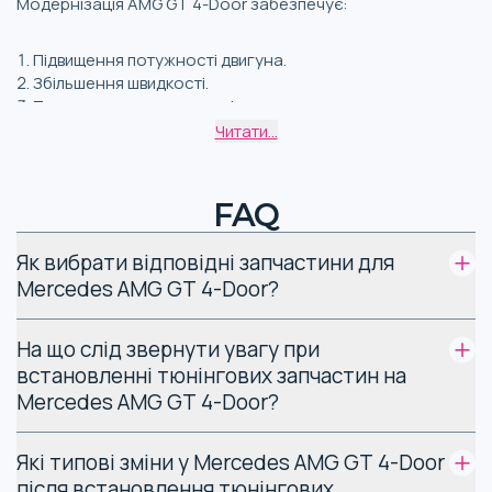
Модернізація AMG GT 4-Door забезпечує:
Підвищення потужності двигуна.
Збільшення швидкості.
Покращення керованості.
Зменшення витрати палива.
Читати...
Підвищення ходових якостей.
FAQ
Також тюнінг покращує зовнішній вигляд авто відомої
німецької марки.
Як вибрати відповідні запчастини для
Види запчастин для
Mercedes AMG GT 4-Door?
тюнінгу Mercedes
На що слід звернути увагу при
AMG GT 4-Door
встановленні тюнінгових запчастин на
Mercedes AMG GT 4-Door?
Ось таблиця з деталями та аксесуарами, що
використовуються в тюнінгу Mercedes AMG GT 4-Door.
Які типові зміни у Mercedes AMG GT 4-Door
після встановлення тюнінгових