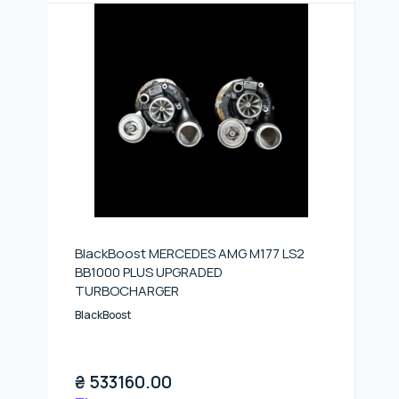
BlackBoost MERCEDES AMG M177 LS2
BB1000 PLUS UPGRADED
TURBOCHARGER
BlackBoost
₴
533160.00