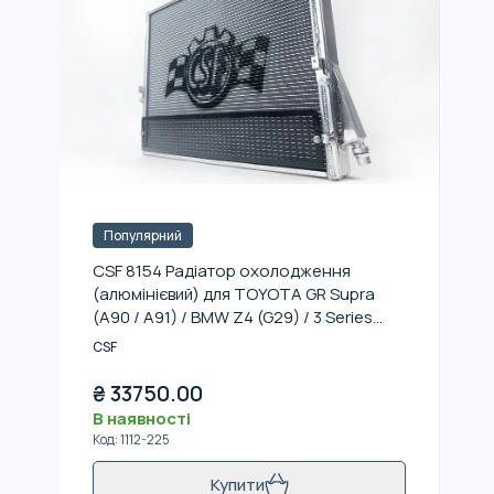
Популярний
CSF 8154 Радіатор охолодження
(алюмінієвий) для TOYOTA GR Supra
(A90 / A91) / BMW Z4 (G29) / 3 Series
(G20 / G21) B58 Engine
CSF
₴
33750.00
В наявності
Код
:
1112-225
Купити