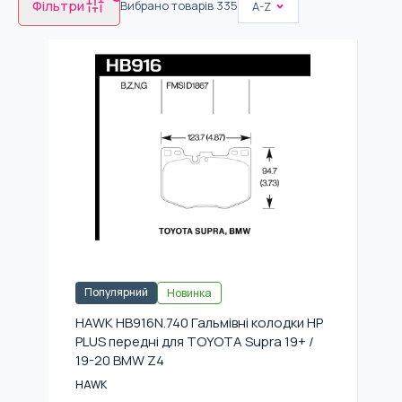
Фільтри
Вибрано товарів
335
A-Z
Популярний
Новинка
HAWK HB916N.740 Гальмівні колодки HP
PLUS передні для TOYOTA Supra 19+ /
19-20 BMW Z4
HAWK