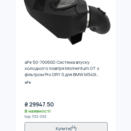
aFe 50-70060D Система впуску
холодного повітря Momentum GT з
фільтром Pro DRY S для BMW M340i
(G20) 20-24 L6-3.0L (t) B58
aFe
₴
29947.50
В наявності
Код
:
1132-092
Купити