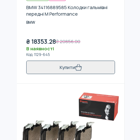
BMW 34116889585 Колодки гальмівні
передні M Performance
BMW
₴
18353.28
₴
20856.00
В наявності
Код
:
1129-645
Купити