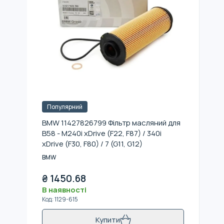
Популярний
BMW 11427826799 Фільтр масляний для
B58 - M240i xDrive (F22, F87) / 340i
xDrive (F30, F80) / 7 (G11, G12)
BMW
₴
1450.68
В наявності
Код
:
1129-615
Купити