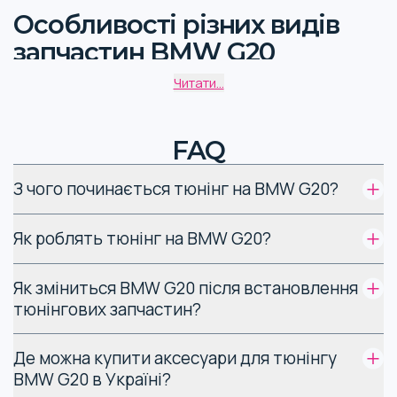
Особливості різних видів
запчастин BMW G20
Читати...
G20 - модель сьомого покоління 3-ї серії BMW. Цей
стандартний 4-дверний седан випускається з 2019 року.
Для автомобілів
BMW 3 series тюнінг
може включати:
FAQ
оздоблення кузова та салону;
З чого починається тюнінг на BMW G20?
зміна програмних налаштувань в електронному блоці
керування (чіп-тюнінг);
доробку двигуна, гальм, трансмісії та інших систем.
Як роблять тюнінг на BMW G20?
Запчастини для тюнінгу BMW G20 вибирають виходячи зі
Як зміниться BMW G20 після встановлення
списку технічних заходів.
тюнінгових запчастин?
Які найпопулярніші
Де можна купити аксесуари для тюнінгу
категорії запчастин
BMW G20 в Україні?