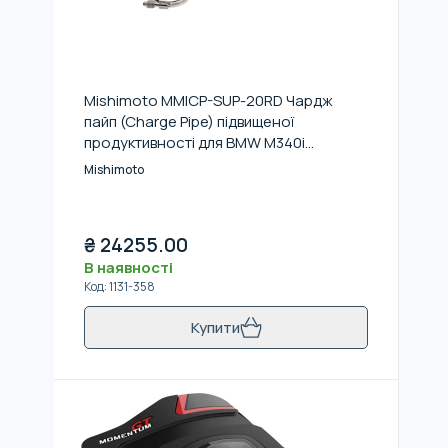
Mishimoto MMICP-SUP-20RD Чардж
пайп (Charge Pipe) підвищеної
продуктивності для BMW M340i
(G20)/Z4 (G29) 3.0L 2019+ (Червоний)
Mishimoto
₴
24255.00
В наявності
Код
:
1131-358
Купити