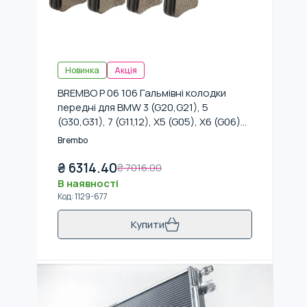
Новинка
Акція
BREMBO P 06 106 Гальмівні колодки
передні для BMW 3 (G20,G21), 5
(G30,G31), 7 (G11,12), X5 (G05), X6 (G06)
17-
Brembo
₴
6314.40
₴
7016.00
В наявності
Код
:
1129-677
Купити