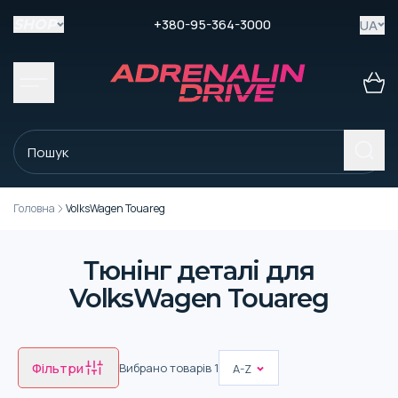
+380-95-364-3000
UA
SHOP
Головна
VolksWagen Touareg
Тюнінг деталі для
VolksWagen Touareg
Фільтри
Вибрано товарів
1
A-Z