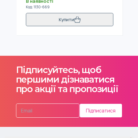
В наявності
Код
:
1130-669
Купити
Підписуйтесь, щоб
першими дізнаватися
про акції та пропозиції
Підписатися