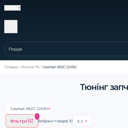
SHOP
Головна
Porsche 718
Cayman 982C (2016)
Тюнінг запч
Cayman 982C (2016)
1
Фільтри
Вибрано товарів
10
A-Z