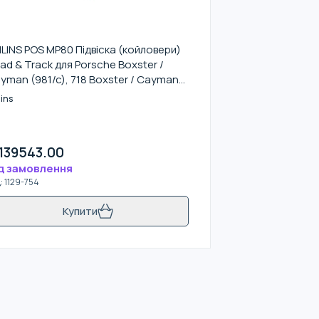
LINS POS MP80 Підвіска (койловери)
ad & Track для Porsche Boxster /
yman (981/c), 718 Boxster / Cayman
82)
ins
139543.00
д замовлення
д
:
1129-754
Купити