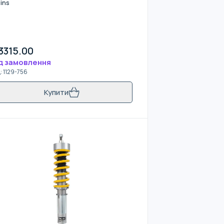
ins
3315.00
д замовлення
д
:
1129-756
Купити