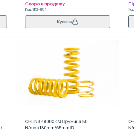
Скоро в продажу
Пі
Код
:
1112-984
Ко
Купити
OHLINS 48000-23 Пружина 80
OH
 /
N/mm/180mm/65mm ID
N/