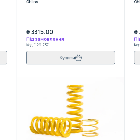
Ohlins
Ohl
₴
3315.00
₴
Під замовлення
Пі
Код
:
1129-737
Ко
Купити