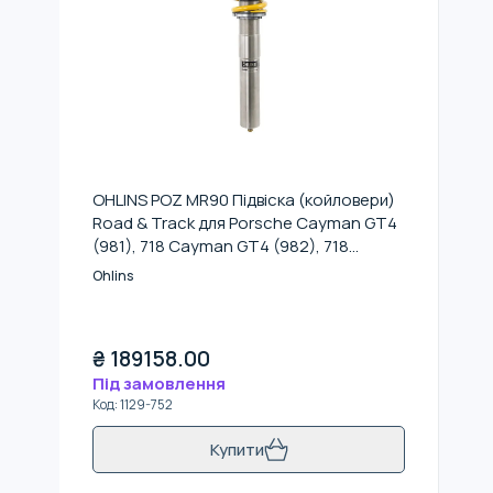
OHLINS POZ MR90 Підвіска (койловери)
Road & Track для Porsche Cayman GT4
(981), 718 Cayman GT4 (982), 718
Boxster Spyder (982)
Ohlins
₴
189158.00
Під замовлення
Код
:
1129-752
Купити