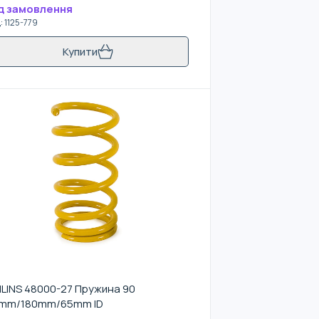
д замовлення
д
:
1125-779
Купити
LINS 48000-27 Пружина 90
mm/180mm/65mm ID