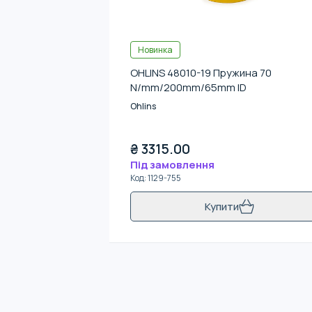
Новинка
OHLINS 48010-19 Пружина 70
N/mm/200mm/65mm ID
Ohlins
₴
3315.00
Під замовлення
Код
:
1129-755
Купити