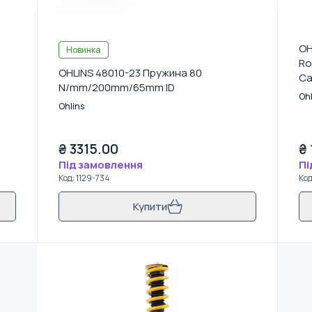
OH
Новинка
Ro
OHLINS 48010-23 Пружина 80
Ca
N/mm/200mm/65mm ID
(9
Ohl
Ohlins
₴
3315.00
₴
Під замовлення
Пі
Код
:
1129-734
Ко
Купити