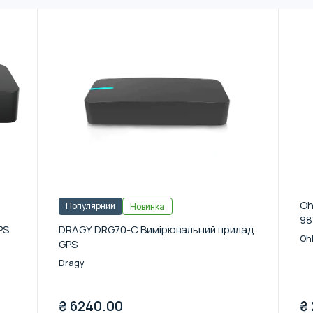
Oh
Популярний
Новинка
98
PS
DRAGY DRG70-C Вимірювальний прилад
Ohl
GPS
Dragy
₴
6240.00
₴