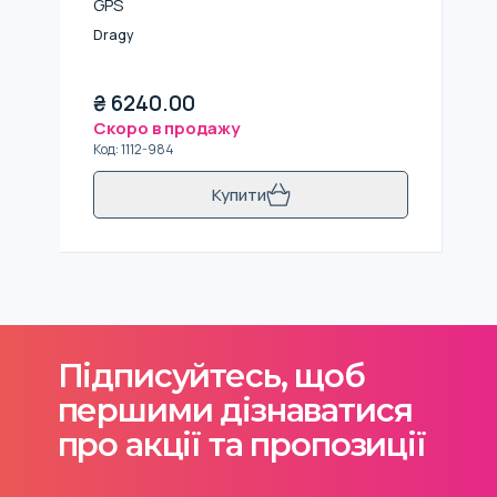
GPS
Dragy
₴
6240.00
Скоро в продажу
Код
:
1112-984
Купити
Підписуйтесь, щоб
першими дізнаватися
про акції та пропозиції