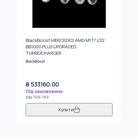
BlackBoost MERCEDES AMG M177 LS2
BB1000 PLUS UPGRADED
TURBOCHARGER
BlackBoost
₴
533160.00
Під замовлення
Код
:
1129-789
Купити