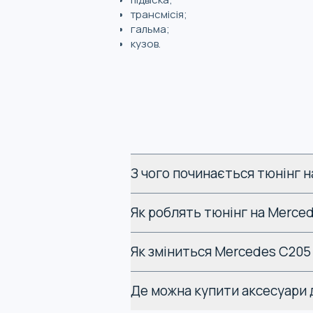
трансмісія;
гальма;
кузов.
Якщо деталі кузова, відповідальні за а
межах одного покоління. У тому ж
S20
Особливості різни
Ключові особливості, що відрізняють з
З чого починається тюнінг 
Характеристика
Як роблять тюнінг на Merce
Матеріали
Як зміниться Mercedes C205
Продуктивність
Де можна купити аксесуари 
Витривалість