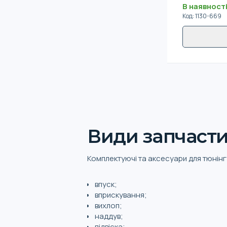
В наявност
Код
:
1130-669
Види запчасти
Комплектуючі та аксесуари для тюнін
впуск;
вприскування;
вихлоп;
наддув;
підвіска;