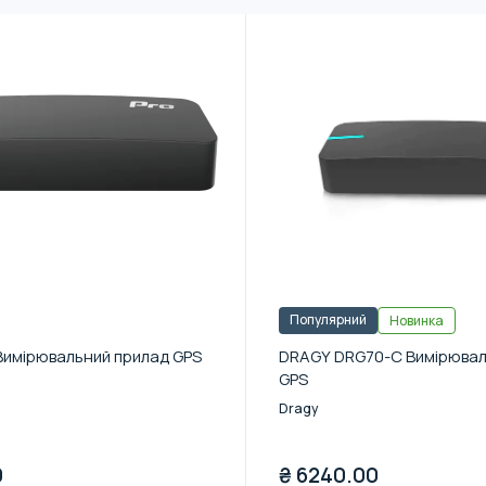
Популярний
Новинка
Вимірювальний прилад GPS
DRAGY DRG70-C Вимірювал
GPS
Dragy
0
₴
6240.00