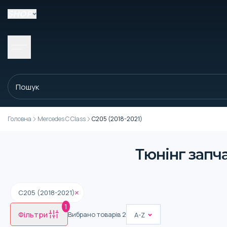
SHOP
Головна
Mercedes C Class
C205 (2018-2021)
Тюнінг запча
C205 (2018-2021)
1
Фільтри
Вибрано товарів
2
A-Z