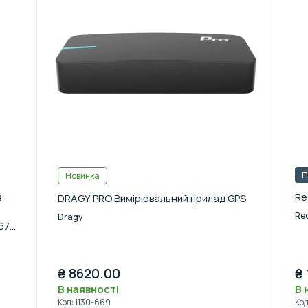
П
Новинка
в
Re
DRAGY PRO Вимірювальний прилад GPS
Red
Dragy
67
₴
8620.00
₴
В наявності
В 
Код
:
1130-669
Ко