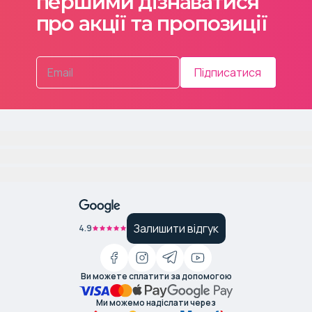
першими дізнаватися
про акції та пропозиції
Підписатися
Залишити відгук
4.9
Ви можете сплатити за допомогою
Ми можемо надіслати через