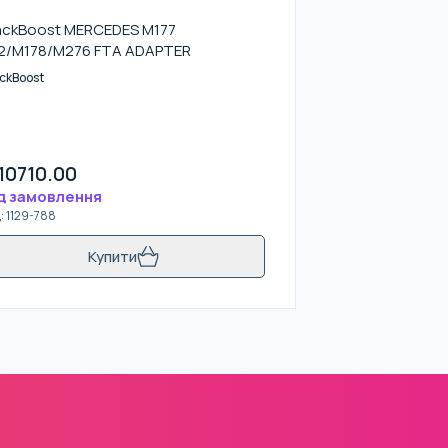
ackBoost MERCEDES M177
2/M178/M276 FTA ADAPTER
ckBoost
10710.00
д замовлення
д
:
1129-788
Купити