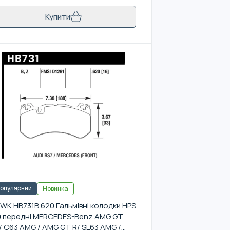
Купити
опулярний
Новинка
WK HB731B.620 Гальмівні колодки HPS
0 передні MERCEDES-Benz AMG GT
/ C63 AMG / AMG GT R/ SL63 AMG /