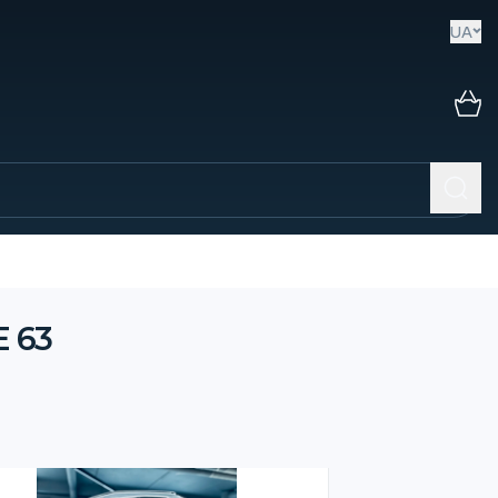
UA
E 63