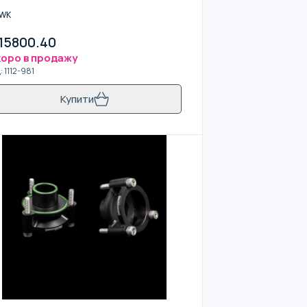
DI RS7
WK
15800.40
оро в продажу
д
:
1112-981
Купити