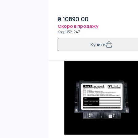
₴
10890.00
Скоро в продажу
Код
:
1132-247
Купити