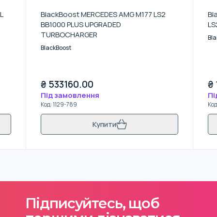
L
BlackBoost MERCEDES AMG M177 LS2
Bl
BB1000 PLUS UPGRADED
LS
TURBOCHARGER
Bla
BlackBoost
₴
533160.00
₴
Під замовлення
Пі
Код
:
1129-789
Ко
Купити
Підписуйтесь, щоб