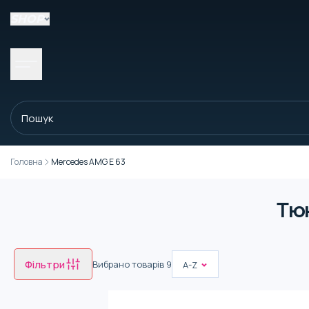
SHOP
Головна
Mercedes AMG E 63
Тюн
Фільтри
Вибрано товарів
9
A-Z