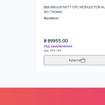
BlackBoost M177 CPC MODULE FOR AL
9G-TRONIC
BlackBoost
₴
89955.00
Під замовлення
Код
:
1129-786
Купити