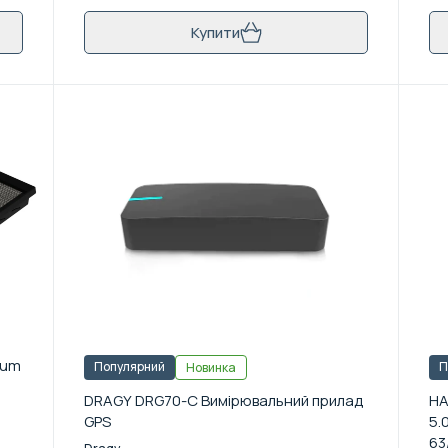
Купити
num
Популярний
П
Новинка
DRAGY DRG70-C Вимірювальний прилад
HA
GPS
5.
63