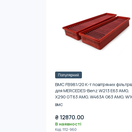
Популярний
BMC FB981/20 К-т повітряних фільтрі
для MERCEDES-Benz W213 E63 AMG,
X290 GT63 AMG, W463A G63 AMG, W1
GLE63 AMG, W222 S63 AMG
BMC
₴
12870.00
В наявності
Код
:
1112-960