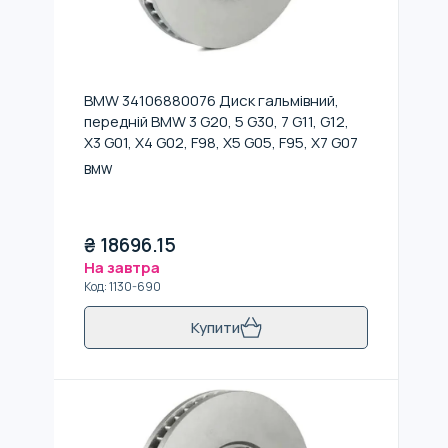
BMW 34106880076 Диск гальмiвний,
передній BMW 3 G20, 5 G30, 7 G11, G12,
X3 G01, X4 G02, F98, X5 G05, F95, X7 G07
BMW
₴
18696.15
На завтра
Код
:
1130-690
Купити