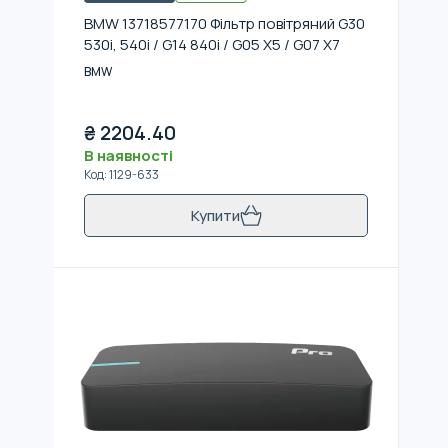
BMW 13718577170 Фільтр повітряний G30
530i, 540i / G14 840i / G05 X5 / G07 X7
BMW
₴
2204.40
В наявності
Код
:
1129-633
Купити