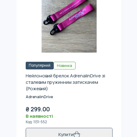
Популярний
Новинка
Нейлоновий брелок AdrenalinDrive зі
сталевим пружинним затискачем
(Рожевий)
AdrenalinDrive
₴
299.00
В наявності
Код
:
1131-552
Купити