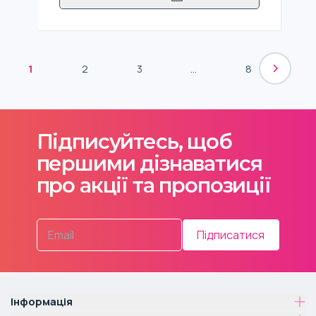
1
2
3
...
8
Підписуйтесь, щоб
першими дізнаватися
про акції та пропозиції
Підписатися
Інформація