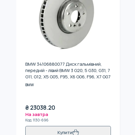
BMW 34106880077 Диск гальмiвний,
передній - лівий BMW 3 G20, 5 G30, G31, 7
G11, G12, X5 G05, F95, X6 G06, F96, X7 G07
BMW
₴
23038.20
На завтра
Код
:
1130-696
Купити