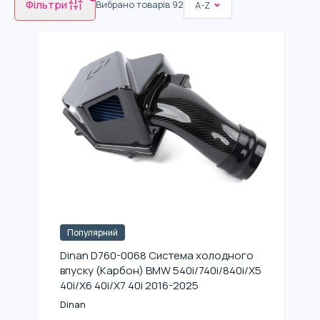
Фільтри
Вибрано товарів
92
A-Z
Популярний
Dinan D760-0068 Система холодного
впуску (Карбон) BMW 540i/740i/840i/X5
40i/X6 40i/X7 40i 2016-2025
Dinan