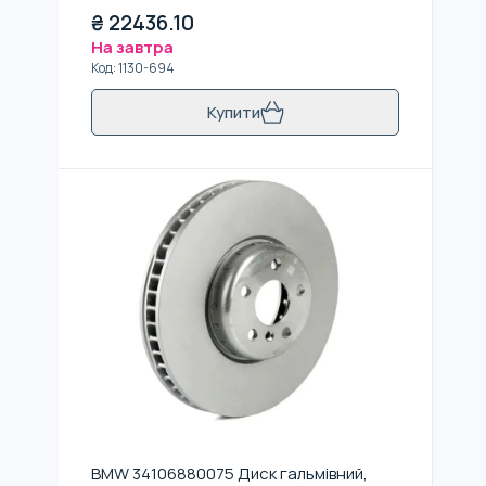
₴
22436.10
На завтра
Код
:
1130-694
Купити
BMW 34106880075 Диск гальмiвний,