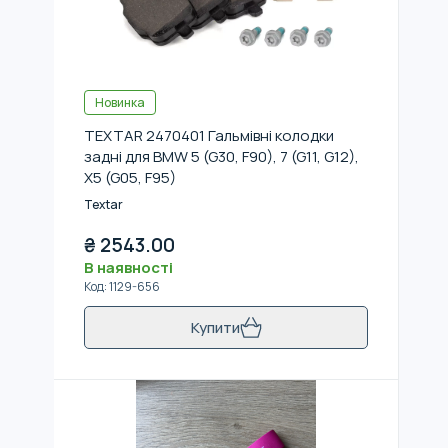
Новинка
TEXTAR 2470401 Гальмівні колодки
задні для BMW 5 (G30, F90), 7 (G11, G12),
X5 (G05, F95)
Textar
₴
2543.00
В наявності
Код
:
1129-656
Купити