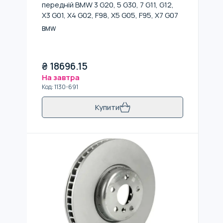
передній BMW 3 G20, 5 G30, 7 G11, G12,
X3 G01, X4 G02, F98, X5 G05, F95, X7 G07
BMW
₴
18696.15
На завтра
Код
:
1130-691
Купити