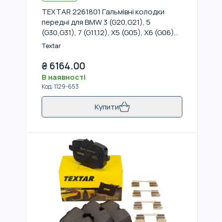
TEXTAR 2261801 Гальмівні колодки
передні для BMW 3 (G20,G21), 5
(G30,G31), 7 (G11,12), X5 (G05), X6 (G06)
17-
Textar
₴
6164.00
В наявності
Код
:
1129-653
Купити