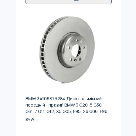
BMW 34106875284 Диск гальмiвний,
передній - правий BMW 3 G20, 5 G30,
G31, 7 G11, G12, X5 G05, F95, X6 G06, F96,
X7 G07
BMW